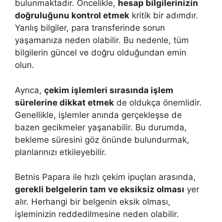
bulunmaktadır. Öncelikle,
hesap bilgilerinizin
doğruluğunu kontrol etmek
kritik bir adımdır.
Yanlış bilgiler, para transferinde sorun
yaşamanıza neden olabilir. Bu nedenle, tüm
bilgilerin güncel ve doğru olduğundan emin
olun.
Ayrıca,
çekim işlemleri sırasında işlem
sürelerine dikkat etmek
de oldukça önemlidir.
Genellikle, işlemler anında gerçekleşse de
bazen gecikmeler yaşanabilir. Bu durumda,
bekleme süresini göz önünde bulundurmak,
planlarınızı etkileyebilir.
Betnis Papara ile hızlı çekim ipuçları arasında,
gerekli belgelerin tam ve eksiksiz olması
yer
alır. Herhangi bir belgenin eksik olması,
işleminizin reddedilmesine neden olabilir.