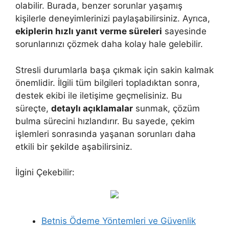
olabilir. Burada, benzer sorunlar yaşamış
kişilerle deneyimlerinizi paylaşabilirsiniz. Ayrıca,
ekiplerin hızlı yanıt verme süreleri
sayesinde
sorunlarınızı çözmek daha kolay hale gelebilir.
Stresli durumlarla başa çıkmak için sakin kalmak
önemlidir. İlgili tüm bilgileri topladıktan sonra,
destek ekibi ile iletişime geçmelisiniz. Bu
süreçte,
detaylı açıklamalar
sunmak, çözüm
bulma sürecini hızlandırır. Bu sayede, çekim
işlemleri sonrasında yaşanan sorunları daha
etkili bir şekilde aşabilirsiniz.
İlgini Çekebilir:
Betnis Ödeme Yöntemleri ve Güvenlik