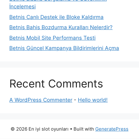
İncelemesi
Betnis Canlı Destek ile Bloke Kaldırma
Betnis Bahis Bozdurma Kuralları Nelerdir?
Betnis Mobil Site Performans Testi
Betnis Güncel Kampanya Bildirimlerini Açma
Recent Comments
A WordPress Commenter
-
Hello world!
© 2026 En iyi slot oyunları
• Built with
GeneratePress