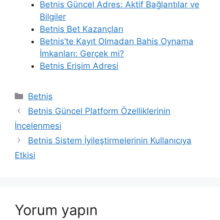
Betnis Güncel Adres: Aktif Bağlantılar ve
Bilgiler
Betnis Bet Kazançları
Betnis’te Kayıt Olmadan Bahis Oynama
İmkanları: Gerçek mi?
Betnis Erişim Adresi
Kategoriler
Betnis
Betnis Güncel Platform Özelliklerinin
İncelenmesi
Betnis Sistem İyileştirmelerinin Kullanıcıya
Etkisi
Yorum yapın