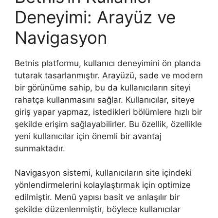
Deneyimi: Arayüz ve
Navigasyon
Betnis platformu, kullanıcı deneyimini ön planda
tutarak tasarlanmıştır. Arayüzü, sade ve modern
bir görünüme sahip, bu da kullanıcıların siteyi
rahatça kullanmasını sağlar. Kullanıcılar, siteye
giriş yapar yapmaz, istedikleri bölümlere hızlı bir
şekilde erişim sağlayabilirler. Bu özellik, özellikle
yeni kullanıcılar için önemli bir avantaj
sunmaktadır.
Navigasyon sistemi, kullanıcıların site içindeki
yönlendirmelerini kolaylaştırmak için optimize
edilmiştir. Menü yapısı basit ve anlaşılır bir
şekilde düzenlenmiştir, böylece kullanıcılar