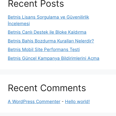
Recent Posts
Betnis Lisans Sorgulama ve Güvenilirlik
İncelemesi
Betnis Canlı Destek ile Bloke Kaldırma
Betnis Bahis Bozdurma Kuralları Nelerdir?
Betnis Mobil Site Performans Testi
Betnis Güncel Kampanya Bildirimlerini Açma
Recent Comments
A WordPress Commenter
-
Hello world!