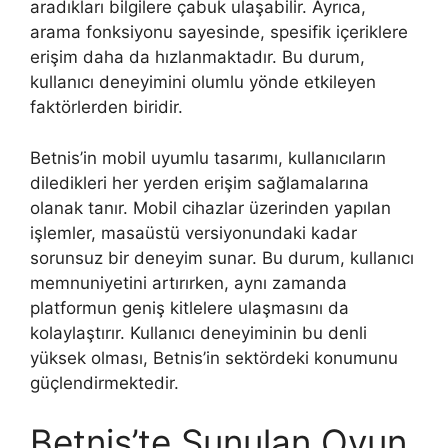
aradıkları bilgilere çabuk ulaşabilir. Ayrıca,
arama fonksiyonu sayesinde, spesifik içeriklere
erişim daha da hızlanmaktadır. Bu durum,
kullanıcı deneyimini olumlu yönde etkileyen
faktörlerden biridir.
Betnis’in mobil uyumlu tasarımı, kullanıcıların
diledikleri her yerden erişim sağlamalarına
olanak tanır. Mobil cihazlar üzerinden yapılan
işlemler, masaüstü versiyonundaki kadar
sorunsuz bir deneyim sunar. Bu durum, kullanıcı
memnuniyetini artırırken, aynı zamanda
platformun geniş kitlelere ulaşmasını da
kolaylaştırır. Kullanıcı deneyiminin bu denli
yüksek olması, Betnis’in sektördeki konumunu
güçlendirmektedir.
Betnis’te Sunulan Oyun