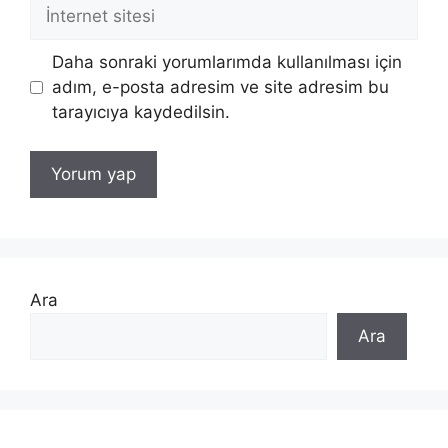
İnternet
sitesi
Daha sonraki yorumlarımda kullanılması için
adım, e-posta adresim ve site adresim bu
tarayıcıya kaydedilsin.
Ara
Ara