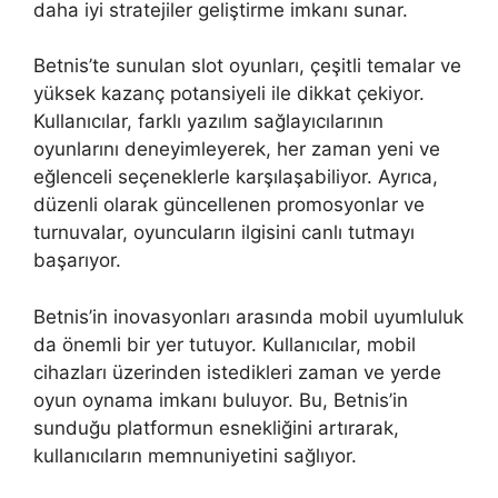
daha iyi stratejiler geliştirme imkanı sunar.
Betnis’te sunulan slot oyunları, çeşitli temalar ve
yüksek kazanç potansiyeli ile dikkat çekiyor.
Kullanıcılar, farklı yazılım sağlayıcılarının
oyunlarını deneyimleyerek, her zaman yeni ve
eğlenceli seçeneklerle karşılaşabiliyor. Ayrıca,
düzenli olarak güncellenen promosyonlar ve
turnuvalar, oyuncuların ilgisini canlı tutmayı
başarıyor.
Betnis’in inovasyonları arasında mobil uyumluluk
da önemli bir yer tutuyor. Kullanıcılar, mobil
cihazları üzerinden istedikleri zaman ve yerde
oyun oynama imkanı buluyor. Bu, Betnis’in
sunduğu platformun esnekliğini artırarak,
kullanıcıların memnuniyetini sağlıyor.