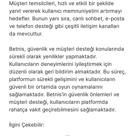
Müşteri temsilcileri, hızlı ve etkili bir şekilde
yanıt vererek kullanıcı memnuniyetini artırmayı
hedefler. Bunun yanı sıra, canlı sohbet, e-posta
ve telefon desteği gibi çeşitli iletişim kanalları
da mevcuttur.
Betnis, güvenlik ve müşteri desteği konularında
sürekli olarak yenilikler yapmaktadır.
Kullanıcıların deneyimlerini iyileştirmek için
düzenli olarak geri bildirim almaktadır. Bu süreç,
platformun sürekli gelişimini ve kullanıcıların
güvenli bir ortamda oyun oynamalarını
sağlamaktadır. Betnis’in güvenlik önlemleri ve
müşteri desteği, kullanıcıların platformda
rahatça vakit geçirebilmesini sağlamaktadır.
İlgini Çekebilir: