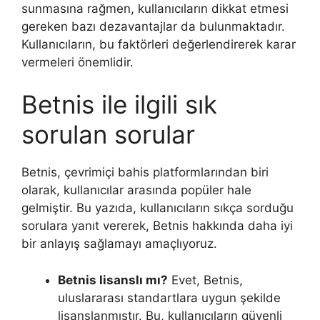
sunmasına rağmen, kullanıcıların dikkat etmesi
gereken bazı dezavantajlar da bulunmaktadır.
Kullanıcıların, bu faktörleri değerlendirerek karar
vermeleri önemlidir.
Betnis ile ilgili sık
sorulan sorular
Betnis, çevrimiçi bahis platformlarından biri
olarak, kullanıcılar arasında popüler hale
gelmiştir. Bu yazıda, kullanıcıların sıkça sorduğu
sorulara yanıt vererek, Betnis hakkında daha iyi
bir anlayış sağlamayı amaçlıyoruz.
Betnis lisanslı mı?
Evet, Betnis,
uluslararası standartlara uygun şekilde
lisanslanmıştır. Bu, kullanıcıların güvenli