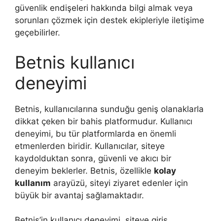
güvenlik endişeleri hakkında bilgi almak veya
sorunları çözmek için destek ekipleriyle iletişime
geçebilirler.
Betnis kullanıcı
deneyimi
Betnis, kullanıcılarına sunduğu geniş olanaklarla
dikkat çeken bir bahis platformudur. Kullanıcı
deneyimi, bu tür platformlarda en önemli
etmenlerden biridir. Kullanıcılar, siteye
kaydolduktan sonra, güvenli ve akıcı bir
deneyim beklerler. Betnis, özellikle
kolay
kullanım
arayüzü, siteyi ziyaret edenler için
büyük bir avantaj sağlamaktadır.
Betnis’in kullanıcı deneyimi, siteye giriş