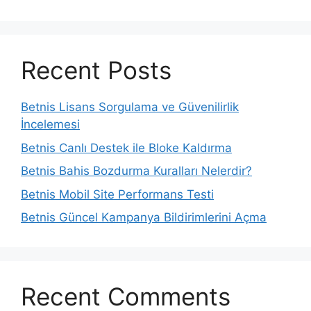
Recent Posts
Betnis Lisans Sorgulama ve Güvenilirlik
İncelemesi
Betnis Canlı Destek ile Bloke Kaldırma
Betnis Bahis Bozdurma Kuralları Nelerdir?
Betnis Mobil Site Performans Testi
Betnis Güncel Kampanya Bildirimlerini Açma
Recent Comments