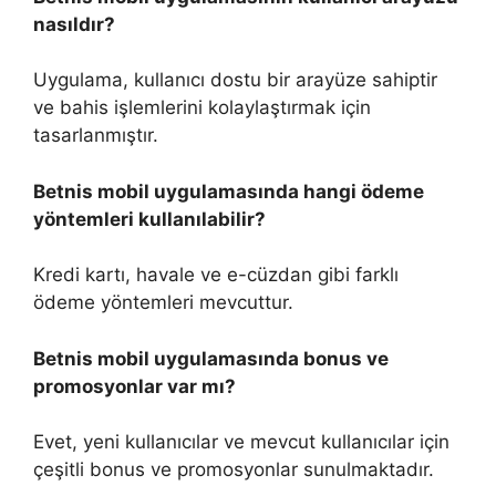
nasıldır?
Uygulama, kullanıcı dostu bir arayüze sahiptir
ve bahis işlemlerini kolaylaştırmak için
tasarlanmıştır.
Betnis mobil uygulamasında hangi ödeme
yöntemleri kullanılabilir?
Kredi kartı, havale ve e-cüzdan gibi farklı
ödeme yöntemleri mevcuttur.
Betnis mobil uygulamasında bonus ve
promosyonlar var mı?
Evet, yeni kullanıcılar ve mevcut kullanıcılar için
çeşitli bonus ve promosyonlar sunulmaktadır.