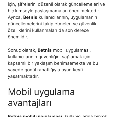
için, şifrelerini düzenli olarak güncellemeleri ve
hiç kimseyle paylaşmamaları önerilmektedir.
Ayrıca,
Betnis
kullanıcılarının, uygulamanın
güncellemelerini takip etmeleri ve güvenlik
özelliklerini kullanmaları da son derece
önemlidir.
Sonuç olarak,
Betnis
mobil uygulaması,
kullanıcılarının güvenliğini sağlamak için
kapsamlı bir yaklaşım benimsemekte ve bu
sayede gönül rahatlığıyla oyun keyfi
yaşatmaktadır.
Mobil uygulama
avantajları
Betnis mobil uygulaması
, kullanıcılarına birçok