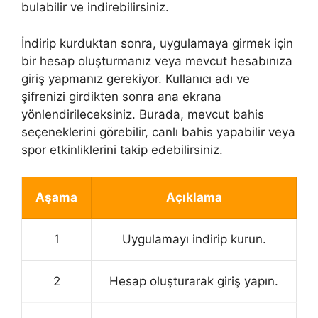
bulabilir ve indirebilirsiniz.
İndirip kurduktan sonra, uygulamaya girmek için
bir hesap oluşturmanız veya mevcut hesabınıza
giriş yapmanız gerekiyor. Kullanıcı adı ve
şifrenizi girdikten sonra ana ekrana
yönlendirileceksiniz. Burada, mevcut bahis
seçeneklerini görebilir, canlı bahis yapabilir veya
spor etkinliklerini takip edebilirsiniz.
Aşama
Açıklama
1
Uygulamayı indirip kurun.
2
Hesap oluşturarak giriş yapın.