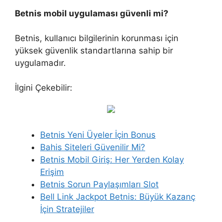
Betnis mobil uygulaması güvenli mi?
Betnis, kullanıcı bilgilerinin korunması için
yüksek güvenlik standartlarına sahip bir
uygulamadır.
İlgini Çekebilir:
Betnis Yeni Üyeler İçin Bonus
Bahis Siteleri Güvenilir Mi?
Betnis Mobil Giriş: Her Yerden Kolay
Erişim
Betnis Sorun Paylaşımları Slot
Bell Link Jackpot Betnis: Büyük Kazanç
İçin Stratejiler