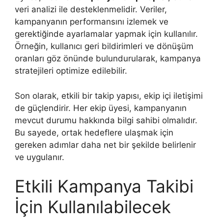
veri analizi ile desteklenmelidir. Veriler,
kampanyanın performansını izlemek ve
gerektiğinde ayarlamalar yapmak için kullanılır.
Örneğin, kullanıcı geri bildirimleri ve dönüşüm
oranları göz önünde bulundurularak, kampanya
stratejileri optimize edilebilir.
Son olarak, etkili bir takip yapısı, ekip içi iletişimi
de güçlendirir. Her ekip üyesi, kampanyanın
mevcut durumu hakkında bilgi sahibi olmalıdır.
Bu sayede, ortak hedeflere ulaşmak için
gereken adımlar daha net bir şekilde belirlenir
ve uygulanır.
Etkili Kampanya Takibi
İçin Kullanılabilecek