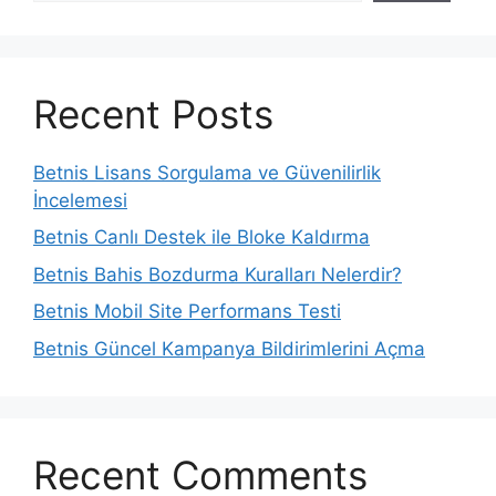
Recent Posts
Betnis Lisans Sorgulama ve Güvenilirlik
İncelemesi
Betnis Canlı Destek ile Bloke Kaldırma
Betnis Bahis Bozdurma Kuralları Nelerdir?
Betnis Mobil Site Performans Testi
Betnis Güncel Kampanya Bildirimlerini Açma
Recent Comments