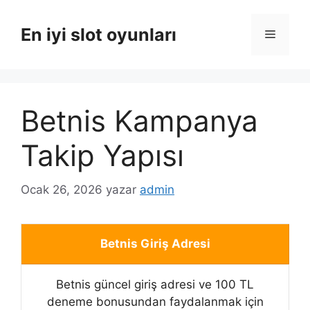
İçeriğe
atla
En iyi slot oyunları
Menü
Betnis Kampanya
Takip Yapısı
Ocak 26, 2026
yazar
admin
Betnis Giriş Adresi
Betnis güncel giriş adresi ve 100 TL
deneme bonusundan faydalanmak için