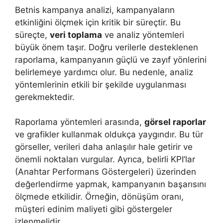
Betnis kampanya analizi, kampanyaların
etkinliğini ölçmek için kritik bir süreçtir. Bu
süreçte,
veri toplama
ve analiz yöntemleri
büyük önem taşır. Doğru verilerle desteklenen
raporlama, kampanyanın güçlü ve zayıf yönlerini
belirlemeye yardımcı olur. Bu nedenle, analiz
yöntemlerinin etkili bir şekilde uygulanması
gerekmektedir.
Raporlama yöntemleri arasında,
görsel raporlar
ve grafikler kullanmak oldukça yaygındır. Bu tür
görseller, verileri daha anlaşılır hale getirir ve
önemli noktaları vurgular. Ayrıca, belirli KPI’lar
(Anahtar Performans Göstergeleri) üzerinden
değerlendirme yapmak, kampanyanın başarısını
ölçmede etkilidir. Örneğin, dönüşüm oranı,
müşteri edinim maliyeti gibi göstergeler
izlenmelidir.