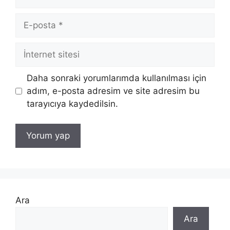
E-
posta
İnternet
sitesi
Daha sonraki yorumlarımda kullanılması için
adım, e-posta adresim ve site adresim bu
tarayıcıya kaydedilsin.
Ara
Ara