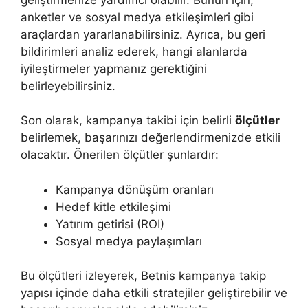
anketler ve sosyal medya etkileşimleri gibi
araçlardan yararlanabilirsiniz. Ayrıca, bu geri
bildirimleri analiz ederek, hangi alanlarda
iyileştirmeler yapmanız gerektiğini
belirleyebilirsiniz.
Son olarak, kampanya takibi için belirli
ölçütler
belirlemek, başarınızı değerlendirmenizde etkili
olacaktır. Önerilen ölçütler şunlardır:
Kampanya dönüşüm oranları
Hedef kitle etkileşimi
Yatırım getirisi (ROI)
Sosyal medya paylaşımları
Bu ölçütleri izleyerek, Betnis kampanya takip
yapısı içinde daha etkili stratejiler geliştirebilir ve