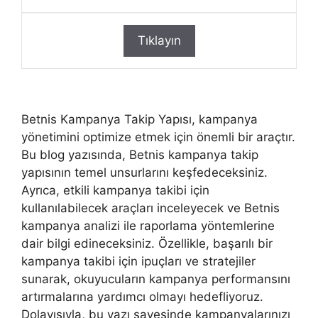
Tıklayın
Betnis Kampanya Takip Yapısı, kampanya
yönetimini optimize etmek için önemli bir araçtır.
Bu blog yazısında, Betnis kampanya takip
yapısının temel unsurlarını keşfedeceksiniz.
Ayrıca, etkili kampanya takibi için
kullanılabilecek araçları inceleyecek ve Betnis
kampanya analizi ile raporlama yöntemlerine
dair bilgi edineceksiniz. Özellikle, başarılı bir
kampanya takibi için ipuçları ve stratejiler
sunarak, okuyucuların kampanya performansını
artırmalarına yardımcı olmayı hedefliyoruz.
Dolayısıyla, bu yazı sayesinde kampanyalarınızı