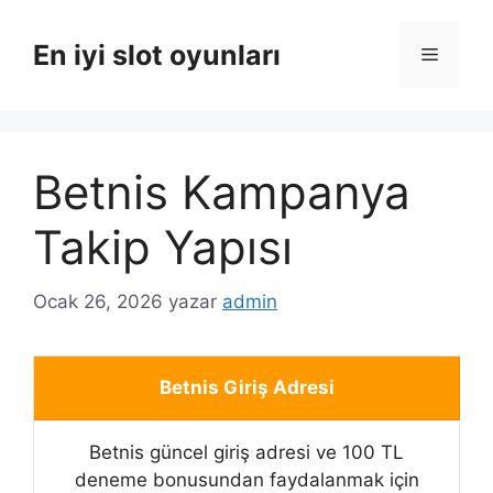
İçeriğe
atla
En iyi slot oyunları
Menü
Betnis Kampanya
Takip Yapısı
Ocak 26, 2026
yazar
admin
Betnis Giriş Adresi
Betnis güncel giriş adresi ve 100 TL
deneme bonusundan faydalanmak için