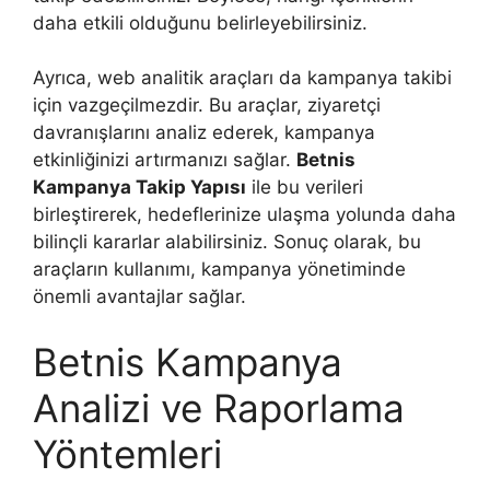
daha etkili olduğunu belirleyebilirsiniz.
Ayrıca, web analitik araçları da kampanya takibi
için vazgeçilmezdir. Bu araçlar, ziyaretçi
davranışlarını analiz ederek, kampanya
etkinliğinizi artırmanızı sağlar.
Betnis
Kampanya Takip Yapısı
ile bu verileri
birleştirerek, hedeflerinize ulaşma yolunda daha
bilinçli kararlar alabilirsiniz. Sonuç olarak, bu
araçların kullanımı, kampanya yönetiminde
önemli avantajlar sağlar.
Betnis Kampanya
Analizi ve Raporlama
Yöntemleri