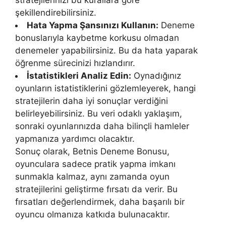
stratejilerinizi bu kurallara göre
şekillendirebilirsiniz.
Hata Yapma Şansınızı Kullanın:
Deneme
bonuslarıyla kaybetme korkusu olmadan
denemeler yapabilirsiniz. Bu da hata yaparak
öğrenme sürecinizi hızlandırır.
İstatistikleri Analiz Edin:
Oynadığınız
oyunların istatistiklerini gözlemleyerek, hangi
stratejilerin daha iyi sonuçlar verdiğini
belirleyebilirsiniz. Bu veri odaklı yaklaşım,
sonraki oyunlarınızda daha bilinçli hamleler
yapmanıza yardımcı olacaktır.
Sonuç olarak, Betnis Deneme Bonusu,
oyunculara sadece pratik yapma imkanı
sunmakla kalmaz, aynı zamanda oyun
stratejilerini geliştirme fırsatı da verir. Bu
fırsatları değerlendirmek, daha başarılı bir
oyuncu olmanıza katkıda bulunacaktır.