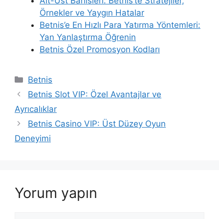
Alt-Üst Bahisleri: Betnis’te Stratejiler,
Örnekler ve Yaygın Hatalar
Betnis’e En Hızlı Para Yatırma Yöntemleri:
Yan Yanlaştırma Öğrenin
Betnis Özel Promosyon Kodları
Kategoriler
Betnis
Betnis Slot VIP: Özel Avantajlar ve
Ayrıcalıklar
Betnis Casino VIP: Üst Düzey Oyun
Deneyimi
Yorum yapın
Yorum