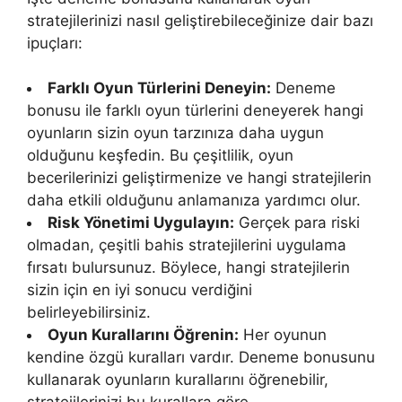
stratejilerinizi nasıl geliştirebileceğinize dair bazı
ipuçları:
Farklı Oyun Türlerini Deneyin:
Deneme
bonusu ile farklı oyun türlerini deneyerek hangi
oyunların sizin oyun tarzınıza daha uygun
olduğunu keşfedin. Bu çeşitlilik, oyun
becerilerinizi geliştirmenize ve hangi stratejilerin
daha etkili olduğunu anlamanıza yardımcı olur.
Risk Yönetimi Uygulayın:
Gerçek para riski
olmadan, çeşitli bahis stratejilerini uygulama
fırsatı bulursunuz. Böylece, hangi stratejilerin
sizin için en iyi sonucu verdiğini
belirleyebilirsiniz.
Oyun Kurallarını Öğrenin:
Her oyunun
kendine özgü kuralları vardır. Deneme bonusunu
kullanarak oyunların kurallarını öğrenebilir,