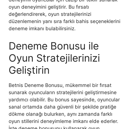
oyun deneyimini geliştirir. Bu fırsatı
değerlendirerek, oyun stratejilerinizi
düzenlemenin yanı sıra farklı bahis seçeneklerini
deneme imkanı bulabilirsiniz.
Deneme Bonusu ile
Oyun Stratejilerinizi
Geliştirin
Betnis Deneme Bonusu, mükemmel bir fırsat
sunarak oyuncuların stratejilerini geliştirmesine
yardımcı olabilir. Bu bonus sayesinde, oyuncular
sanal ortamda daha güvenli bir şekilde pratiğe
dökme olanağı bulurken, aynı zamanda farklı
oyun stillerini deneyimleme imkanı elde ederler.
İşte deneme bonusunu kullanarak oyun