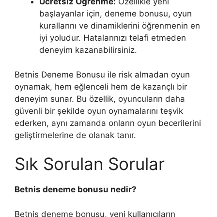
Ücretsiz Öğrenme:
Özellikle yeni
başlayanlar için, deneme bonusu, oyun
kurallarını ve dinamiklerini öğrenmenin en
iyi yoludur. Hatalarınızı telafi etmeden
deneyim kazanabilirsiniz.
Betnis Deneme Bonusu ile risk almadan oyun
oynamak, hem eğlenceli hem de kazançlı bir
deneyim sunar. Bu özellik, oyuncuların daha
güvenli bir şekilde oyun oynamalarını teşvik
ederken, aynı zamanda onların oyun becerilerini
geliştirmelerine de olanak tanır.
Sık Sorulan Sorular
Betnis deneme bonusu nedir?
Betnis deneme bonusu, yeni kullanıcıların