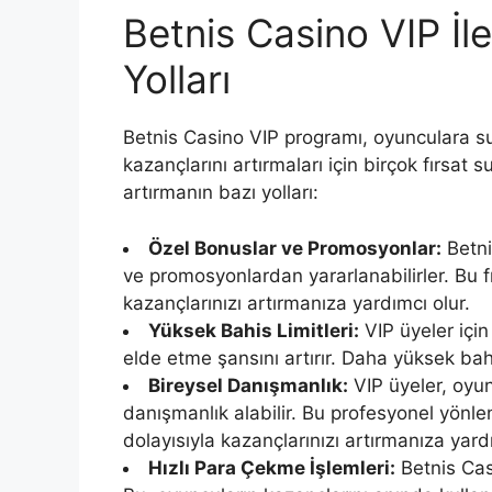
Betnis Casino VIP İl
Yolları
Betnis Casino VIP programı, oyunculara su
kazançlarını artırmaları için birçok fırsat 
artırmanın bazı yolları:
Özel Bonuslar ve Promosyonlar:
Betni
ve promosyonlardan yararlanabilirler. Bu 
kazançlarınızı artırmanıza yardımcı olur.
Yüksek Bahis Limitleri:
VIP üyeler için
elde etme şansını artırır. Daha yüksek bah
Bireysel Danışmanlık:
VIP üyeler, oyun
danışmanlık alabilir. Bu profesyonel yönlen
dolayısıyla kazançlarınızı artırmanıza yard
Hızlı Para Çekme İşlemleri:
Betnis Casi