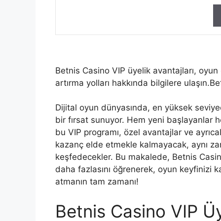
Betnis Casino VIP üyelik avantajları, oyun
artırma yolları hakkında bilgilere ulaşın
Dijital oyun dünyasında, en yüksek seviye
bir fırsat sunuyor. Hem yeni başlayanlar 
bu VIP programı, özel avantajlar ve ayrıcal
kazanç elde etmekle kalmayacak, aynı za
keşfedecekler. Bu makalede, Betnis Casino 
daha fazlasını öğrenerek, oyun keyfinizi k
atmanın tam zamanı!
Betnis Casino VIP Üye