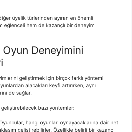
diğer üyelik türlerinden ayıran en önemli
hem eğlenceli hem de kazançlı bir deneyim
e Oyun Deneyimini
i
mlerini geliştirmek için birçok farklı yöntemi
yunlardan alacakları keyfi artırırken, aynı
ini de sağlar.
 geliştirebilecek bazı yöntemler:
Oyuncular, hangi oyunları oynayacaklarına dair net
klaşım geliştirebilirler. Özellikle belirli bir kazanç