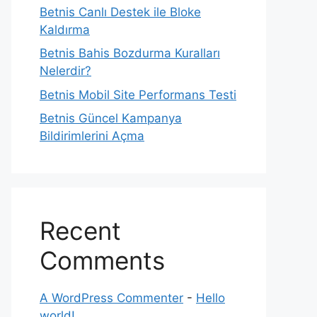
Betnis Canlı Destek ile Bloke
Kaldırma
Betnis Bahis Bozdurma Kuralları
Nelerdir?
Betnis Mobil Site Performans Testi
Betnis Güncel Kampanya
Bildirimlerini Açma
Recent
Comments
A WordPress Commenter
-
Hello
world!