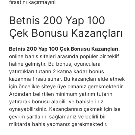
fırsatını kaçırmayın!
Betnis 200 Yap 100
Çek Bonusu Kazançları
Betnis 200 Yap 100 Çek Bonusu Kazançları
,
online bahis siteleri arasında popüler bir teklif
haline gelmiştir. Bu bonus, oyunculara
yatırdıkları tutarın 2 katına kadar bonus
kazanma fırsatı sunar. Bu kazançları elde etmek
için öncelikle siteye üye olmanız gerekmektedir.
Ardından belirtilen minimum yatırım tutarını
yatırarak bonusu alabilir ve bahislerinizi
oynayabilirsiniz. Kazançlarınızı çekmek için ise
çevrim şartlarını sağlamanız ve belirli bir
miktarda bahis yapmanız gerekmektedir.