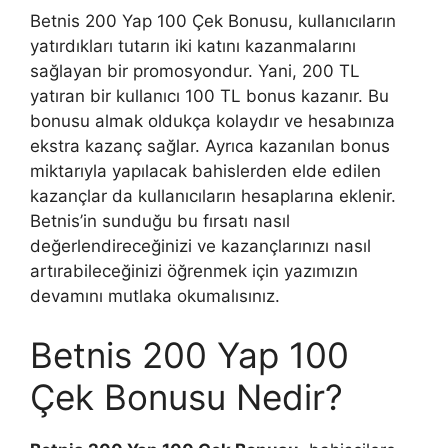
Betnis 200 Yap 100 Çek Bonusu, kullanıcıların
yatırdıkları tutarın iki katını kazanmalarını
sağlayan bir promosyondur. Yani, 200 TL
yatıran bir kullanıcı 100 TL bonus kazanır. Bu
bonusu almak oldukça kolaydır ve hesabınıza
ekstra kazanç sağlar. Ayrıca kazanılan bonus
miktarıyla yapılacak bahislerden elde edilen
kazançlar da kullanıcıların hesaplarına eklenir.
Betnis’in sunduğu bu fırsatı nasıl
değerlendireceğinizi ve kazançlarınızı nasıl
artırabileceğinizi öğrenmek için yazımızın
devamını mutlaka okumalısınız.
Betnis 200 Yap 100
Çek Bonusu Nedir?