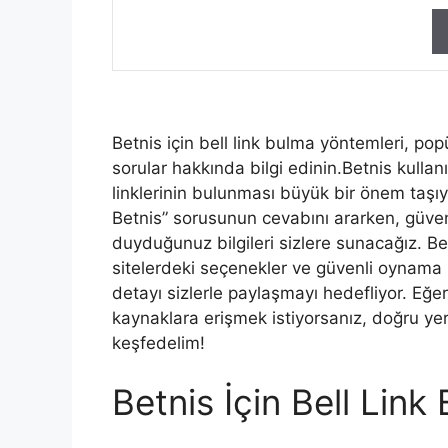
Betnis için bell link bulma yöntemleri, pop
sorular hakkında bilgi edinin.Betnis kullan
linklerinin bulunması büyük bir önem taşı
Betnis” sorusunun cevabını ararken, güvenli
duyduğunuz bilgileri sizlere sunacağız. Bet
sitelerdeki seçenekler ve güvenli oynama i
detayı sizlerle paylaşmayı hedefliyor. Eğer
kaynaklara erişmek istiyorsanız, doğru yerd
keşfedelim!
Betnis İçin Bell Lin