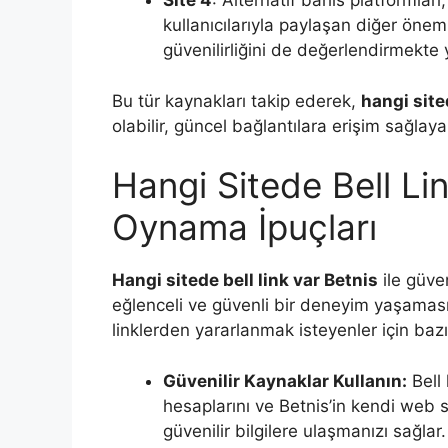
Site 4
: Alternatif bahis platformları, B
kullanıcılarıyla paylaşan diğer önem
güvenilirliğini de değerlendirmekte 
Bu tür kaynakları takip ederek,
hangi site
olabilir, güncel bağlantılara erişim sağlay
Hangi Sitede Bell Lin
Oynama İpuçları
Hangi sitede bell link var Betnis
ile güve
eğlenceli ve güvenli bir deneyim yaşaması
linklerden yararlanmak isteyenler için baz
Güvenilir Kaynaklar Kullanın:
Bell 
hesaplarını ve Betnis’in kendi web s
güvenilir bilgilere ulaşmanızı sağlar.