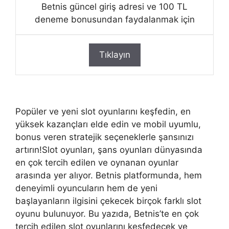
Betnis güncel giriş adresi ve 100 TL
deneme bonusundan faydalanmak için
Tıklayın
Popüler ve yeni slot oyunlarını keşfedin, en
yüksek kazançları elde edin ve mobil uyumlu,
bonus veren stratejik seçeneklerle şansınızı
artırın!Slot oyunları, şans oyunları dünyasında
en çok tercih edilen ve oynanan oyunlar
arasında yer alıyor. Betnis platformunda, hem
deneyimli oyuncuların hem de yeni
başlayanların ilgisini çekecek birçok farklı slot
oyunu bulunuyor. Bu yazıda, Betnis’te en çok
tercih edilen slot oyunlarını keşfedecek ve