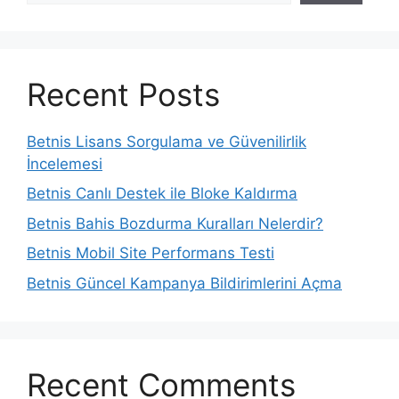
Recent Posts
Betnis Lisans Sorgulama ve Güvenilirlik
İncelemesi
Betnis Canlı Destek ile Bloke Kaldırma
Betnis Bahis Bozdurma Kuralları Nelerdir?
Betnis Mobil Site Performans Testi
Betnis Güncel Kampanya Bildirimlerini Açma
Recent Comments