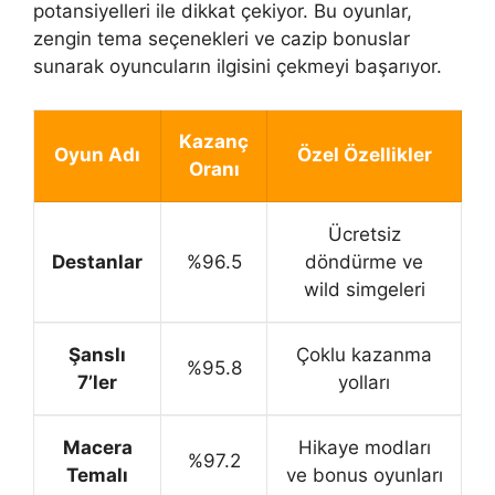
potansiyelleri ile dikkat çekiyor. Bu oyunlar,
zengin tema seçenekleri ve cazip bonuslar
sunarak oyuncuların ilgisini çekmeyi başarıyor.
Kazanç
Oyun Adı
Özel Özellikler
Oranı
Ücretsiz
Destanlar
%96.5
döndürme ve
wild simgeleri
Şanslı
Çoklu kazanma
%95.8
7’ler
yolları
Macera
Hikaye modları
%97.2
Temalı
ve bonus oyunları