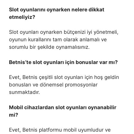
Slot oyunlarını oynarken nelere dikkat
etmeliyiz?
Slot oyunları oynarken bütçenizi iyi yönetmeli,
oyunun kurallarını tam olarak anlamalı ve
sorumlu bir şekilde oynamalısınız.
Betnis’te slot oyunları için bonuslar var mı?
Evet, Betnis çeşitli slot oyunları için hoş geldin
bonusları ve dönemsel promosyonlar
sunmaktadır.
Mobil cihazlardan slot oyunları oynanabilir
mi?
Evet, Betnis platformu mobil uyumludur ve