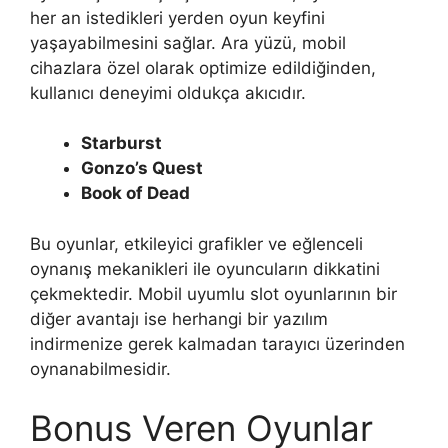
her an istedikleri yerden oyun keyfini
yaşayabilmesini sağlar. Ara yüzü, mobil
cihazlara özel olarak optimize edildiğinden,
kullanıcı deneyimi oldukça akıcıdır.
Starburst
Gonzo’s Quest
Book of Dead
Bu oyunlar, etkileyici grafikler ve eğlenceli
oynanış mekanikleri ile oyuncuların dikkatini
çekmektedir. Mobil uyumlu slot oyunlarının bir
diğer avantajı ise herhangi bir yazılım
indirmenize gerek kalmadan tarayıcı üzerinden
oynanabilmesidir.
Bonus Veren Oyunlar