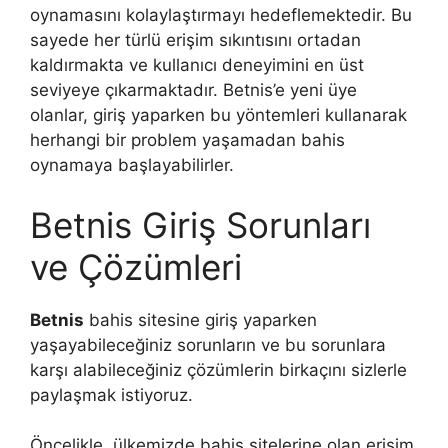
oynamasını kolaylaştırmayı hedeflemektedir. Bu
sayede her türlü erişim sıkıntısını ortadan
kaldırmakta ve kullanıcı deneyimini en üst
seviyeye çıkarmaktadır. Betnis’e yeni üye
olanlar, giriş yaparken bu yöntemleri kullanarak
herhangi bir problem yaşamadan bahis
oynamaya başlayabilirler.
Betnis Giriş Sorunları
ve Çözümleri
Betnis
bahis sitesine giriş yaparken
yaşayabileceğiniz sorunların ve bu sorunlara
karşı alabileceğiniz çözümlerin birkaçını sizlerle
paylaşmak istiyoruz.
Öncelikle, ülkemizde bahis sitelerine olan erişim