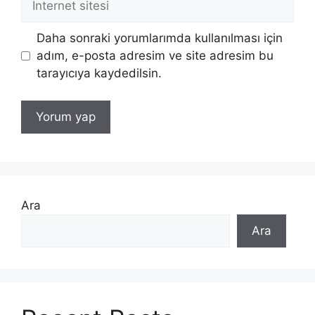
sitesi
Daha sonraki yorumlarımda kullanılması için
adım, e-posta adresim ve site adresim bu
tarayıcıya kaydedilsin.
Ara
Ara