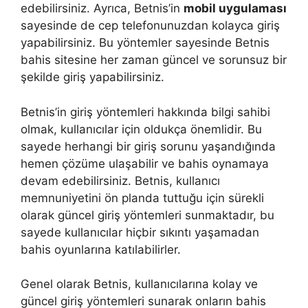
edebilirsiniz. Ayrıca, Betnis’in
mobil uygulaması
sayesinde de cep telefonunuzdan kolayca giriş
yapabilirsiniz. Bu yöntemler sayesinde Betnis
bahis sitesine her zaman güncel ve sorunsuz bir
şekilde giriş yapabilirsiniz.
Betnis’in giriş yöntemleri hakkında bilgi sahibi
olmak, kullanıcılar için oldukça önemlidir. Bu
sayede herhangi bir giriş sorunu yaşandığında
hemen çözüme ulaşabilir ve bahis oynamaya
devam edebilirsiniz. Betnis, kullanıcı
memnuniyetini ön planda tuttuğu için sürekli
olarak güncel giriş yöntemleri sunmaktadır, bu
sayede kullanıcılar hiçbir sıkıntı yaşamadan
bahis oyunlarına katılabilirler.
Genel olarak Betnis, kullanıcılarına kolay ve
güncel giriş yöntemleri sunarak onların bahis