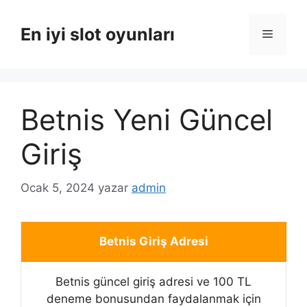
İçeriğe
atla
En iyi slot oyunları
Menü
Betnis Yeni Güncel
Giriş
Ocak 5, 2024
yazar
admin
Betnis Giriş Adresi
Betnis güncel giriş adresi ve 100 TL
deneme bonusundan faydalanmak için