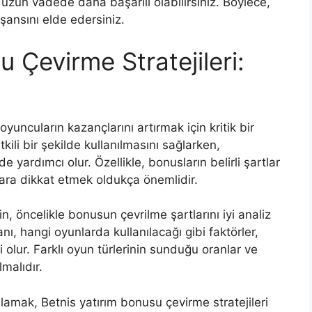
 uzun vadede daha başarılı olabilirsiniz. Böylece,
nsını elde edersiniz.
 Çevirme Stratejileri:
oyuncuların kazançlarını artırmak için kritik bir
tkili bir şekilde kullanılmasını sağlarken,
e yardımcı olur. Özellikle, bonusların belirli şartlar
lara dikkat etmek oldukça önemlidir.
çin, öncelikle bonusun çevrilme şartlarını iyi analiz
ı, hangi oyunlarda kullanılacağı gibi faktörler,
i olur. Farklı oyun türlerinin sunduğu oranlar ve
malıdır.
ulamak, Betnis yatırım bonusu çevirme stratejileri