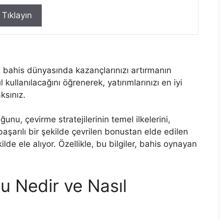
Tıklayın
, bahis dünyasında kazançlarınızı artırmanın
l kullanılacağını öğrenerek, yatırımlarınızı en iyi
ksınız.
nu, çevirme stratejilerinin temel ilkelerini,
aşarılı bir şekilde çevrilen bonustan elde edilen
lde ele alıyor. Özellikle, bu bilgiler, bahis oynayan
u Nedir ve Nasıl