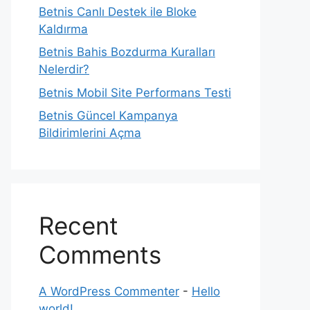
Betnis Canlı Destek ile Bloke
Kaldırma
Betnis Bahis Bozdurma Kuralları
Nelerdir?
Betnis Mobil Site Performans Testi
Betnis Güncel Kampanya
Bildirimlerini Açma
Recent
Comments
A WordPress Commenter
-
Hello
world!