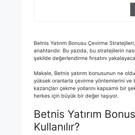
Betnis Yatırım Bonusu Çevirme Stratejileri
anahtarıdır. Bu yazıda, bu stratejilerin nası
şekilde değerlendirme fırsatını yakalayaca
Makale, Betnis yatırım bonusunun ne olduğu
yüksek oranlarla çevirme yöntemlerini ve b
kazançları çekme yollarını kapsamlı bir şeki
herkes için büyük bir değer taşıyor.
Betnis Yatırım Bonus
Kullanılır?