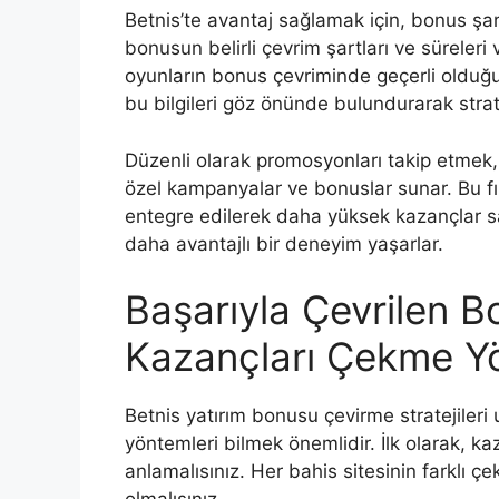
Betnis’te avantaj sağlamak için, bonus şart
bonusun belirli çevrim şartları ve süreleri 
oyunların bonus çevriminde geçerli olduğunu
bu bilgileri göz önünde bulundurarak stratej
Düzenli olarak promosyonları takip etmek, 
özel kampanyalar ve bonuslar sunar. Bu fır
entegre edilerek daha yüksek kazançlar sa
daha avantajlı bir deneyim yaşarlar.
Başarıyla Çevrilen B
Kazançları Çekme Y
Betnis yatırım bonusu çevirme stratejileri
yöntemleri bilmek önemlidir. İlk olarak, kaz
anlamalısınız. Her bahis sitesinin farklı ç