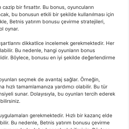
cazip bir fırsattır. Bu bonus, oyuncuların
ncak, bu bonusun etkili bir şekilde kullanılması için
ikle, Betnis yatırım bonusu çevirme stratejileri,
ol oynar.
şartlarını dikkatlice incelemek gerekmektedir. Her
olabilir. Bu nedenle, hangi oyunların bonus
dir. Böylece, bonusu en iyi şekilde değerlendirme
oyunları seçmek de avantaj sağlar. Örneğin,
ha hızlı tamamlamanıza yardımcı olabilir. Bu tür
siyeli sunar. Dolayısıyla, bu oyunları tercih ederek
ilirsiniz.
i uygulamaları gerekmektedir. Hızlı bir kazanç elde
abilir. Bu nedenle, Betnis yatırım bonusu çevirme