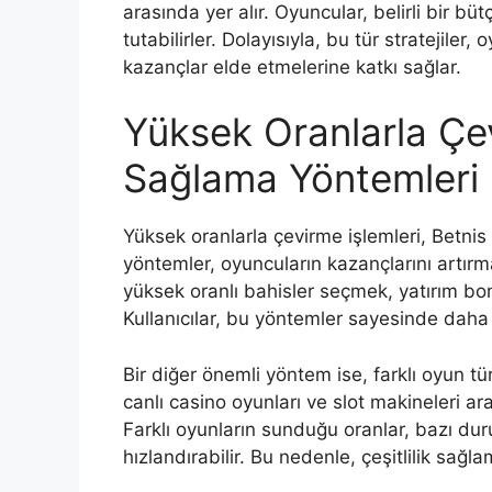
arasında yer alır. Oyuncular, belirli bir bü
tutabilirler. Dolayısıyla, bu tür stratejile
kazançlar elde etmelerine katkı sağlar.
Yüksek Oranlarla Çev
Sağlama Yöntemleri
Yüksek oranlarla çevirme işlemleri, Betnis k
yöntemler, oyuncuların kazançlarını artırmal
yüksek oranlı bahisler seçmek, yatırım bon
Kullanıcılar, bu yöntemler sayesinde daha 
Bir diğer önemli yöntem ise, farklı oyun tü
canlı casino oyunları ve slot makineleri ar
Farklı oyunların sunduğu oranlar, bazı du
hızlandırabilir. Bu nedenle, çeşitlilik sağl