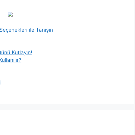
Seçenekleri ile Tanışın
ünü Kutlayın!
ullanılır?
i