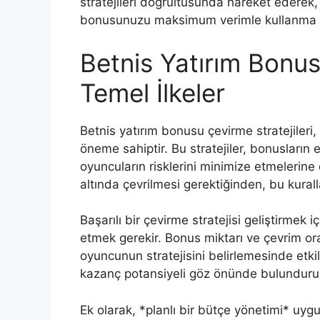
stratejileri doğrultusunda hareket ederek,
bonusunuzu maksimum verimle kullanma şa
Betnis Yatırım Bonusu
Temel İlkeler
Betnis yatırım bonusu çevirme stratejileri, 
öneme sahiptir. Bu stratejiler, bonusların e
oyuncuların risklerini minimize etmelerine d
altında çevrilmesi gerektiğinden, bu kural
Başarılı bir çevirme stratejisi geliştirmek i
etmek gerekir. Bonus miktarı ve çevrim oran
oyuncunun stratejisini belirlemesinde etkil
kazanç potansiyeli göz önünde bulundurul
Ek olarak, *planlı bir bütçe yönetimi* uyg