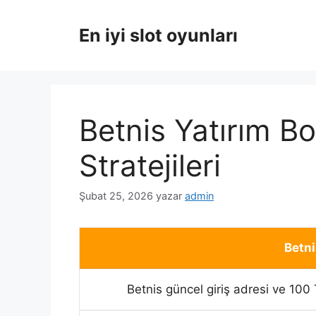
İçeriğe
atla
En iyi slot oyunları
Betnis Yatırım B
Stratejileri
Şubat 25, 2026
yazar
admin
Betni
Betnis güncel giriş adresi ve 1