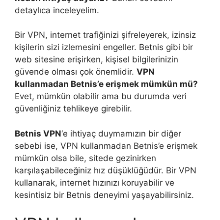
detaylıca inceleyelim.
Bir VPN, internet trafiğinizi şifreleyerek, izinsiz
kişilerin sizi izlemesini engeller. Betnis gibi bir
web sitesine erişirken, kişisel bilgilerinizin
güvende olması çok önemlidir.
VPN
kullanmadan Betnis’e erişmek mümkün mü?
Evet, mümkün olabilir ama bu durumda veri
güvenliğiniz tehlikeye girebilir.
Betnis VPN
‘e ihtiyaç duymamızın bir diğer
sebebi ise, VPN kullanmadan Betnis’e erişmek
mümkün olsa bile, sitede gezinirken
karşılaşabileceğiniz hız düşüklüğüdür. Bir VPN
kullanarak, internet hızınızı koruyabilir ve
kesintisiz bir Betnis deneyimi yaşayabilirsiniz.