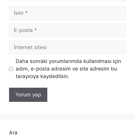
İsim
E-
posta
İnternet
sitesi
Daha sonraki yorumlarımda kullanılması için
adım, e-posta adresim ve site adresim bu
tarayıcıya kaydedilsin.
Ara