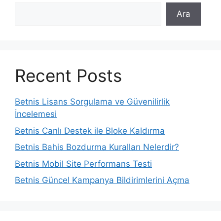
Ara
Recent Posts
Betnis Lisans Sorgulama ve Güvenilirlik
İncelemesi
Betnis Canlı Destek ile Bloke Kaldırma
Betnis Bahis Bozdurma Kuralları Nelerdir?
Betnis Mobil Site Performans Testi
Betnis Güncel Kampanya Bildirimlerini Açma