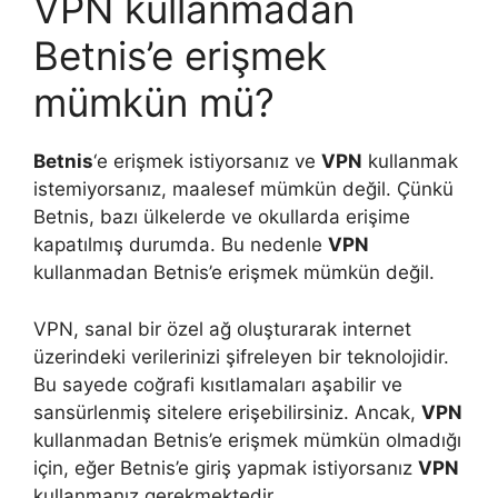
VPN kullanmadan
Betnis’e erişmek
mümkün mü?
Betnis
‘e erişmek istiyorsanız ve
VPN
kullanmak
istemiyorsanız, maalesef mümkün değil. Çünkü
Betnis, bazı ülkelerde ve okullarda erişime
kapatılmış durumda. Bu nedenle
VPN
kullanmadan Betnis’e erişmek mümkün değil.
VPN, sanal bir özel ağ oluşturarak internet
üzerindeki verilerinizi şifreleyen bir teknolojidir.
Bu sayede coğrafi kısıtlamaları aşabilir ve
sansürlenmiş sitelere erişebilirsiniz. Ancak,
VPN
kullanmadan Betnis’e erişmek mümkün olmadığı
için, eğer Betnis’e giriş yapmak istiyorsanız
VPN
kullanmanız gerekmektedir