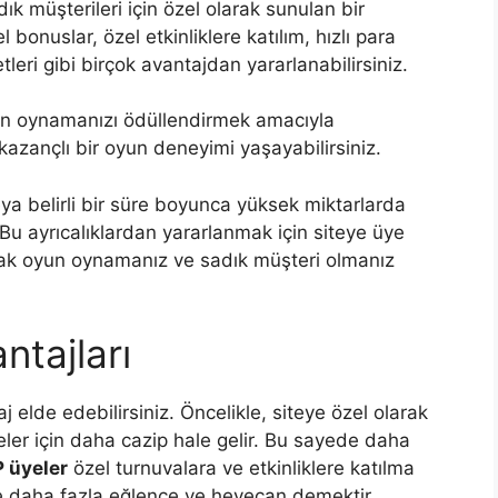
dık müşterileri için özel olarak sunulan bir
l bonuslar, özel etkinliklere katılım, hızlı para
eri gibi birçok avantajdan yararlanabilirsiniz.
oyun oynamanızı ödüllendirmek amacıyla
azançlı bir oyun deneyimi yaşayabilirsiniz.
ya belirli bir süre boyunca yüksek miktarlarda
u ayrıcalıklardan yararlanmak için siteye üye
larak oyun oynamanız ve sadık müşteri olmanız
ntajları
 elde edebilirsiniz. Öncelikle, siteye özel olarak
ler için daha cazip hale gelir. Bu sayede daha
P üyeler
özel turnuvalara ve etkinliklere katılma
re daha fazla eğlence ve heyecan demektir.