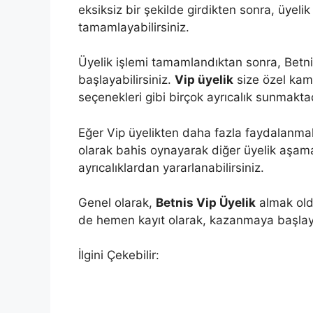
eksiksiz bir şekilde girdikten sonra, üyeli
tamamlayabilirsiniz.
Üyelik işlemi tamamlandıktan sonra, Betn
başlayabilirsiniz.
Vip üyelik
size özel kam
seçenekleri gibi birçok ayrıcalık sunmaktad
Eğer Vip üyelikten daha fazla faydalanmak i
olarak bahis oynayarak diğer üyelik aşam
ayrıcalıklardan yararlanabilirsiniz.
Genel olarak,
Betnis Vip Üyelik
almak old
de hemen kayıt olarak, kazanmaya başlaya
İlgini Çekebilir: