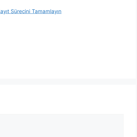
ayıt Sürecini Tamamlayın