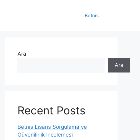
Betnis
Ara
Ara
Recent Posts
Betnis Lisans Sorgulama ve
Güvenilirlik İncelemesi