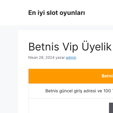
İçeriğe
atla
En iyi slot oyunları
Betnis Vip Üyelik 
Nisan 28, 2024
yazar
admin
Betni
Betnis güncel giriş adresi ve 1