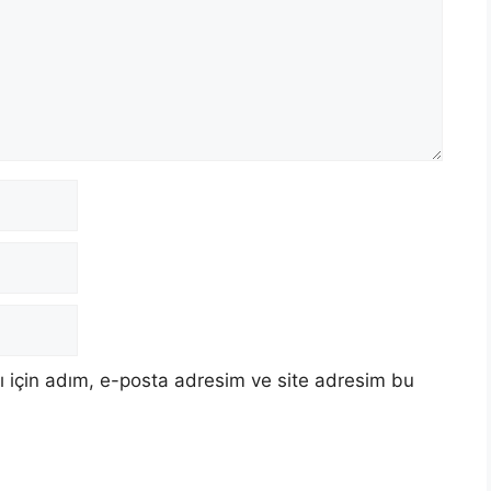
 için adım, e-posta adresim ve site adresim bu