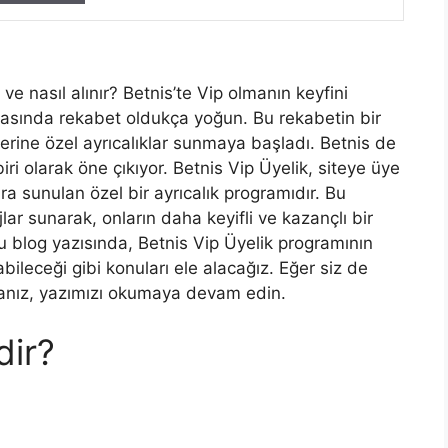
 ve nasıl alınır? Betnis’te Vip olmanın keyfini
rasında rekabet oldukça yoğun. Bu rekabetin bir
lerine özel ayrıcalıklar sunmaya başladı. Betnis de
iri olarak öne çıkıyor. Betnis Vip Üyelik, siteye üye
lara sunulan özel bir ayrıcalık programıdır. Bu
ar sunarak, onların daha keyifli ve kazançlı bir
u blog yazısında, Betnis Vip Üyelik programının
abileceği gibi konuları ele alacağız. Eğer siz de
sanız, yazımızı okumaya devam edin.
dir?