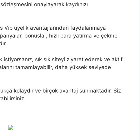
k sözleşmesini onaylayarak kaydınızı
is Vip üyelik avantajlarından faydalanmaya
panyalar, bonuslar, hızlı para yatırma ve çekme
ır.
stiyorsanız, sık sık siteyi ziyaret ederek ve aktif
alarını tamamlayabilir, daha yüksek seviyede
ukça kolaydır ve birçok avantaj sunmaktadır. Siz
bilirsiniz.