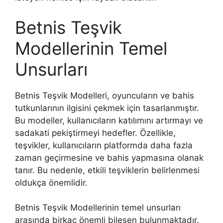
Betnis Teşvik
Modellerinin Temel
Unsurları
Betnis Teşvik Modelleri, oyuncuların ve bahis
tutkunlarının ilgisini çekmek için tasarlanmıştır.
Bu modeller, kullanıcıların katılımını artırmayı ve
sadakati pekiştirmeyi hedefler. Özellikle,
teşvikler, kullanıcıların platformda daha fazla
zaman geçirmesine ve bahis yapmasına olanak
tanır. Bu nedenle, etkili teşviklerin belirlenmesi
oldukça önemlidir.
Betnis Teşvik Modellerinin temel unsurları
arasında birkaç önemli bileşen bulunmaktadır.