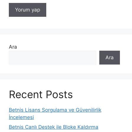
Ara
Ara
Recent Posts
Betnis Lisans Sorgulama ve Güvenilirlik
İncelemesi
Betnis Canlı Destek ile Bloke Kaldırma