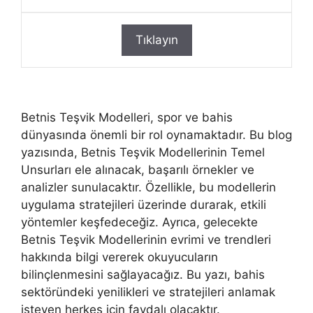
Tıklayın
Betnis Teşvik Modelleri, spor ve bahis
dünyasında önemli bir rol oynamaktadır. Bu blog
yazısında, Betnis Teşvik Modellerinin Temel
Unsurları ele alınacak, başarılı örnekler ve
analizler sunulacaktır. Özellikle, bu modellerin
uygulama stratejileri üzerinde durarak, etkili
yöntemler keşfedeceğiz. Ayrıca, gelecekte
Betnis Teşvik Modellerinin evrimi ve trendleri
hakkında bilgi vererek okuyucuların
bilinçlenmesini sağlayacağız. Bu yazı, bahis
sektöründeki yenilikleri ve stratejileri anlamak
isteyen herkes için faydalı olacaktır.