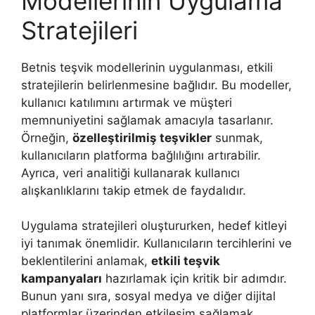
Modellerinin Uygulama
Stratejileri
Betnis teşvik modellerinin uygulanması, etkili
stratejilerin belirlenmesine bağlıdır. Bu modeller,
kullanıcı katılımını artırmak ve müşteri
memnuniyetini sağlamak amacıyla tasarlanır.
Örneğin,
özelleştirilmiş teşvikler
sunmak,
kullanıcıların platforma bağlılığını artırabilir.
Ayrıca, veri analitiği kullanarak kullanıcı
alışkanlıklarını takip etmek de faydalıdır.
Uygulama stratejileri oluştururken, hedef kitleyi
iyi tanımak önemlidir. Kullanıcıların tercihlerini ve
beklentilerini anlamak,
etkili teşvik
kampanyaları
hazırlamak için kritik bir adımdır.
Bunun yanı sıra, sosyal medya ve diğer dijital
platformlar üzerinden etkileşim sağlamak,