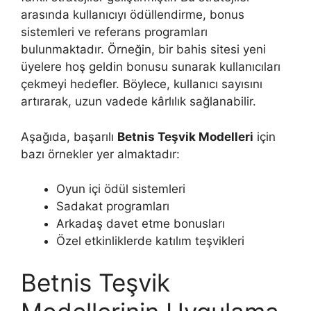
arasında kullanıcıyı ödüllendirme, bonus
sistemleri ve referans programları
bulunmaktadır. Örneğin, bir bahis sitesi yeni
üyelere hoş geldin bonusu sunarak kullanıcıları
çekmeyi hedefler. Böylece, kullanıcı sayısını
artırarak, uzun vadede kârlılık sağlanabilir.
Aşağıda, başarılı
Betnis Teşvik Modelleri
için
bazı örnekler yer almaktadır:
Oyun içi ödül sistemleri
Sadakat programları
Arkadaş davet etme bonusları
Özel etkinliklerde katılım teşvikleri
Betnis Teşvik