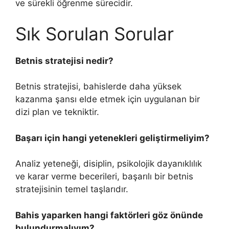
ve sürekli öğrenme sürecidir.
Sık Sorulan Sorular
Betnis stratejisi nedir?
Betnis stratejisi, bahislerde daha yüksek
kazanma şansı elde etmek için uygulanan bir
dizi plan ve tekniktir.
Başarı için hangi yetenekleri geliştirmeliyim?
Analiz yeteneği, disiplin, psikolojik dayanıklılık
ve karar verme becerileri, başarılı bir betnis
stratejisinin temel taşlarıdır.
Bahis yaparken hangi faktörleri göz önünde
bulundurmalıyım?