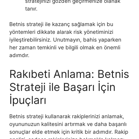
stratejinizi gözden geçirmenize olanak
tanır.
Betnis strateji ile kazanç sağlamak için bu
yöntemleri dikkate alarak risk yönetiminizi
iyileştirebilirsiniz. Unutmayın, bahis yaparken
her zaman temkinli ve bilgili olmak en önemli
adımdır.
Rakıbeti Anlama: Betnis
Strateji ile Başarı İçin
İpuçları
Betnis strateji kullanarak rakiplerinizi anlamak,
oyununuzun kalitesini artırmak ve daha başarılı
sonuçlar elde etmek için kritik bir adımdır. Rakip