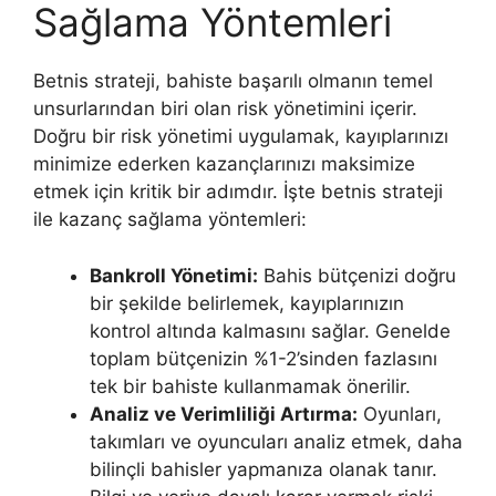
Sağlama Yöntemleri
Betnis strateji, bahiste başarılı olmanın temel
unsurlarından biri olan risk yönetimini içerir.
Doğru bir risk yönetimi uygulamak, kayıplarınızı
minimize ederken kazançlarınızı maksimize
etmek için kritik bir adımdır. İşte betnis strateji
ile kazanç sağlama yöntemleri:
Bankroll Yönetimi:
Bahis bütçenizi doğru
bir şekilde belirlemek, kayıplarınızın
kontrol altında kalmasını sağlar. Genelde
toplam bütçenizin %1-2’sinden fazlasını
tek bir bahiste kullanmamak önerilir.
Analiz ve Verimliliği Artırma:
Oyunları,
takımları ve oyuncuları analiz etmek, daha
bilinçli bahisler yapmanıza olanak tanır.