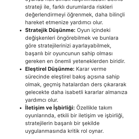
strateji ile, farklı durumlarda riskleri
değerlendirmeyi öğrenmek, daha bilinçli
hareket etmenize yardımcı olur.
Stratejik Düşünme:
Oyun içindeki
değişkenleri öngörebilmek ve bunlara
göre stratejilerinizi ayarlayabilmek,
başarılı bir oyuncunun sahip olması
gereken en önemli yeteneklerden biridir.
Eleştirel Düşünme:
Karar verme
sürecinde eleştirel bakış açısına sahip
olmak, geçmiş hatalardan ders çıkararak
gelecekte daha isabetli kararlar almanıza
yardımcı olur.
İletişim ve İşbirliği:
Özellikle takım
oyunlarında, etkili bir iletişim ve işbirliği,
stratejilerin başarılı bir şekilde
uygulanmasında kritik rol oynar.