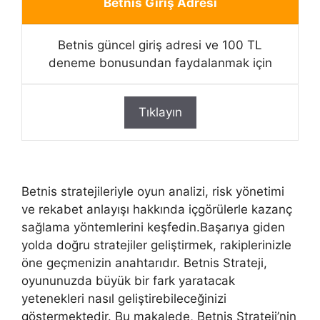
Betnis Giriş Adresi
Betnis güncel giriş adresi ve 100 TL
deneme bonusundan faydalanmak için
Tıklayın
Betnis stratejileriyle oyun analizi, risk yönetimi
ve rekabet anlayışı hakkında içgörülerle kazanç
sağlama yöntemlerini keşfedin.Başarıya giden
yolda doğru stratejiler geliştirmek, rakiplerinizle
öne geçmenizin anahtarıdır. Betnis Strateji,
oyununuzda büyük bir fark yaratacak
yetenekleri nasıl geliştirebileceğinizi
göstermektedir. Bu makalede, Betnis Strateji’nin