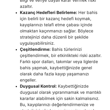
Bilgi ve veriye dayalı karar vermek riski
azaltır.
Kazanç Hedefleri Belirleme:
Her bahis
için belirli bir kazanç hedefi koymak,
kayıplarınızı telafi etme çabası içinde
olmaktan kaçınmanızı sağlar. Böylece
stratejinizi daha düzenli bir şekilde
uygulayabilirsiniz.
Çeşitlendirme:
Bahis türlerinizi
çeşitlendirmek, bir etkinlikteki riski azaltır.
Farklı spor dalları, takımlar veya liglerde
bahis yapmak, kaybettiğinizde genel
olarak daha fazla kayıp yaşamanızı
engeller.
Duygusal Kontrol:
Kaybettiğinizde
duygusal olarak yıpranmamak ve mantıklı
kararlar alabilmek için sakin kalmalısınız.
Bu, kayıplarınızı değerlendirmenize ve