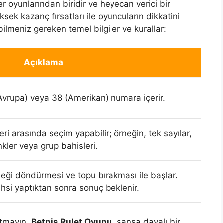
er oyunlarından biridir ve heyecan verici bir
sek kazanç fırsatları ile oyuncuların dikkatini
ilmeniz gereken temel bilgiler ve kurallar:
Açıklama
(Avrupa) veya 38 (Amerikan) numara içerir.
leri arasında seçim yapabilir; örneğin, tek sayılar,
nkler veya grup bahisleri.
leği döndürmesi ve topu bırakması ile başlar.
hsi yaptıktan sonra sonuç beklenir.
utmayın.
Betnis Rulet Oyunu
, şansa dayalı bir