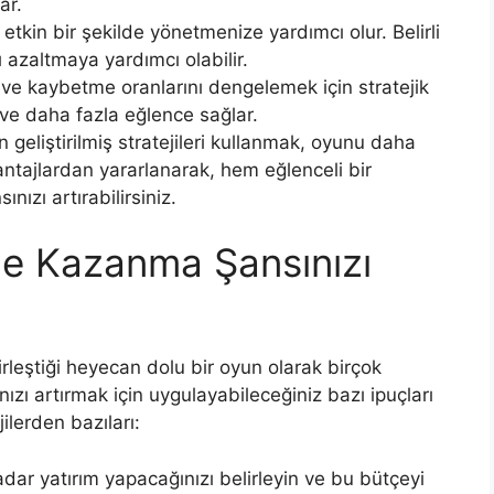
ar.
i etkin bir şekilde yönetmenize yardımcı olur. Belirli
rı azaltmaya yardımcı olabilir.
e kaybetme oranlarını dengelemek için stratejik
 ve daha fazla eğlence sağlar.
n geliştirilmiş stratejileri kullanmak, oyunu daha
avantajlardan yararlanarak, hem eğlenceli bir
zı artırabilirsiniz.
İle Kazanma Şansınızı
birleştiği heyecan dolu bir oyun olarak birçok
ızı artırmak için uygulayabileceğiniz bazı ipuçları
jilerden bazıları:
dar yatırım yapacağınızı belirleyin ve bu bütçeyi