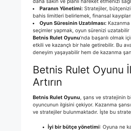
daha sakin ve planlı hareket etmenizi sağl
Paranın Yönetimi:
Stratejiler, bütçeniz
bahis limitleri belirlemek, finansal kayıpla
Oyun Süresinin Uzatılması:
Kazanma v
seçimler yapmak, oyun sürenizi uzatabilir
Betnis Rulet Oyunu
‘nda başarılı olmak içi
etkili ve kazançlı bir hale getirebilir. Bu 
deneyim yaşayabilir hem de kazanma şansını
Betnis Rulet Oyunu 
Artırın
Betnis Rulet Oyunu
, şans ve stratejinin 
oyuncunun ilgisini çekiyor. Kazanma şansın
ve stratejiler bulunmaktadır. İşte bu strate
İyi bir bütçe yönetimi
: Oyuna ne ka