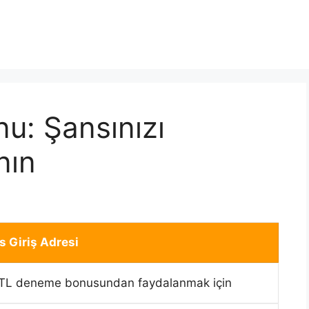
nu: Şansınızı
nın
s Giriş Adresi
00 TL deneme bonusundan faydalanmak için