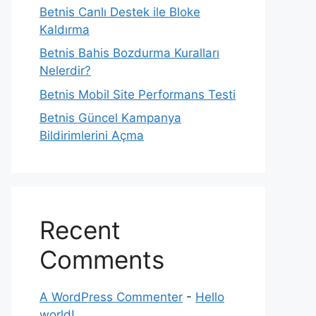
Betnis Canlı Destek ile Bloke
Kaldırma
Betnis Bahis Bozdurma Kuralları
Nelerdir?
Betnis Mobil Site Performans Testi
Betnis Güncel Kampanya
Bildirimlerini Açma
Recent
Comments
A WordPress Commenter
-
Hello
world!