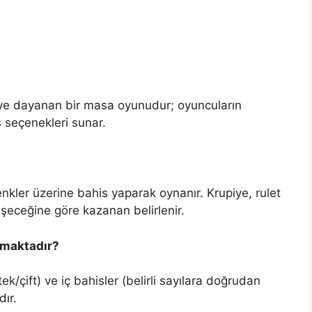
jiye dayanan bir masa oyunudur; oyuncuların
s seçenekleri sunar.
nkler üzerine bahis yaparak oynanır. Krupiye, rulet
şeceğine göre kazanan belirlenir.
unmaktadır?
tek/çift) ve iç bahisler (belirli sayılara doğrudan
dır.