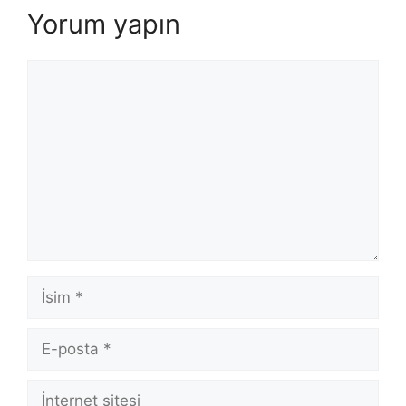
Yorum yapın
Yorum
İsim
E-
posta
İnternet