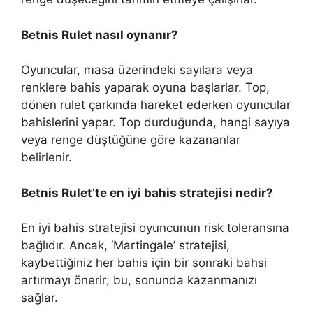
Betnis Rulet nasıl oynanır?
Oyuncular, masa üzerindeki sayılara veya
renklere bahis yaparak oyuna başlarlar. Top,
dönen rulet çarkında hareket ederken oyuncular
bahislerini yapar. Top durduğunda, hangi sayıya
veya renge düştüğüne göre kazananlar
belirlenir.
Betnis Rulet’te en iyi bahis stratejisi nedir?
En iyi bahis stratejisi oyuncunun risk toleransına
bağlıdır. Ancak, ‘Martingale’ stratejisi,
kaybettiğiniz her bahis için bir sonraki bahsi
artırmayı önerir; bu, sonunda kazanmanızı
sağlar.