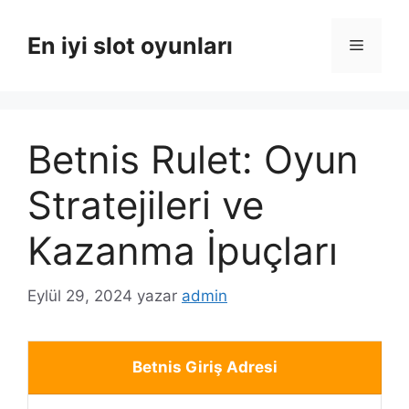
İçeriğe
atla
En iyi slot oyunları
Menü
Betnis Rulet: Oyun
Stratejileri ve
Kazanma İpuçları
Eylül 29, 2024
yazar
admin
Betnis Giriş Adresi