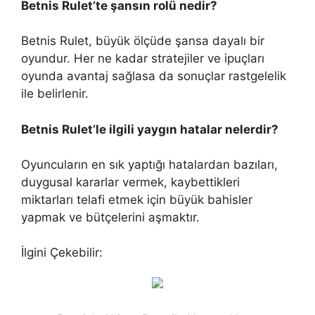
Betnis Rulet’te şansın rolü nedir?
Betnis Rulet, büyük ölçüde şansa dayalı bir
oyundur. Her ne kadar stratejiler ve ipuçları
oyunda avantaj sağlasa da sonuçlar rastgelelik
ile belirlenir.
Betnis Rulet’le ilgili yaygın hatalar nelerdir?
Oyuncuların en sık yaptığı hatalardan bazıları,
duygusal kararlar vermek, kaybettikleri
miktarları telafi etmek için büyük bahisler
yapmak ve bütçelerini aşmaktır.
İlgini Çekebilir: