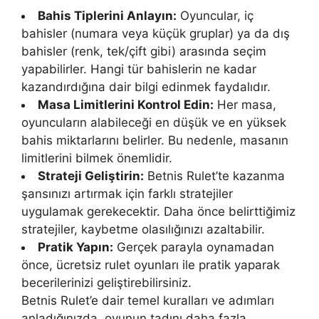
Bahis Tiplerini Anlayın:
Oyuncular, iç
bahisler (numara veya küçük gruplar) ya da dış
bahisler (renk, tek/çift gibi) arasında seçim
yapabilirler. Hangi tür bahislerin ne kadar
kazandırdığına dair bilgi edinmek faydalıdır.
Masa Limitlerini Kontrol Edin:
Her masa,
oyuncuların alabileceği en düşük ve en yüksek
bahis miktarlarını belirler. Bu nedenle, masanın
limitlerini bilmek önemlidir.
Strateji Geliştirin:
Betnis Rulet’te kazanma
şansınızı artırmak için farklı stratejiler
uygulamak gerekecektir. Daha önce belirttiğimiz
stratejiler, kaybetme olasılığınızı azaltabilir.
Pratik Yapın:
Gerçek parayla oynamadan
önce, ücretsiz rulet oyunları ile pratik yaparak
becerilerinizi geliştirebilirsiniz.
Betnis Rulet’e dair temel kuralları ve adımları
anladığınızda, oyunun tadını daha fazla