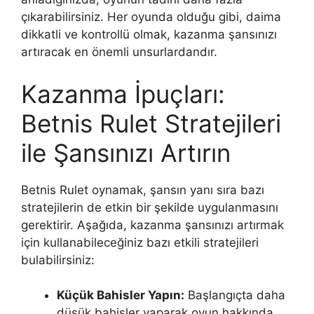
çıkarabilirsiniz. Her oyunda olduğu gibi, daima
dikkatli ve kontrollü olmak, kazanma şansınızı
artıracak en önemli unsurlardandır.
Kazanma İpuçları:
Betnis Rulet Stratejileri
ile Şansınızı Artırın
Betnis Rulet oynamak, şansın yanı sıra bazı
stratejilerin de etkin bir şekilde uygulanmasını
gerektirir. Aşağıda, kazanma şansınızı artırmak
için kullanabileceğiniz bazı etkili stratejileri
bulabilirsiniz:
Küçük Bahisler Yapın:
Başlangıçta daha
düşük bahisler yaparak oyun hakkında