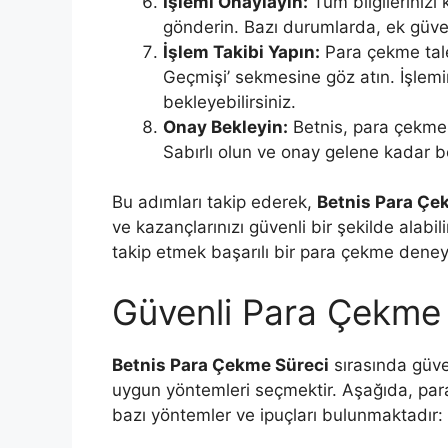
İşlemi Onaylayın:
Tüm bilgilerinizi 
gönderin. Bazı durumlarda, ek güven
İşlem Takibi Yapın:
Para çekme tale
Geçmişi’ sekmesine göz atın. İşlemin
bekleyebilirsiniz.
Onay Bekleyin:
Betnis, para çekme iş
Sabırlı olun ve onay gelene kadar b
Bu adımları takip ederek,
Betnis Para Çe
ve kazançlarınızı güvenli bir şekilde alabil
takip etmek başarılı bir para çekme deneyi
Güvenli Para Çekme 
Betnis Para Çekme Süreci
sırasında güven
uygun yöntemleri seçmektir. Aşağıda, par
bazı yöntemler ve ipuçları bulunmaktadır: