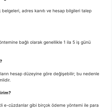
 belgeleri, adres kanıtı ve hesap bilgileri talep
temine bağlı olarak genellikle 1 ila 5 iş günü
r?
cıların hesap düzeyine göre değişebilir; bu nedenle
lidir.
lirim?
itli e-cüzdanlar gibi birçok ödeme yöntemi ile para