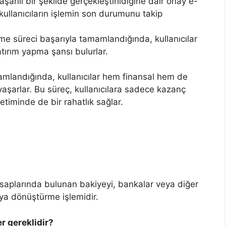
şarılı bir şekilde gerçekleştirildiğine dair onay e-
, kullanıcıların işlemin son durumunu takip
e süreci başarıyla tamamlandığında, kullanıcılar
atırım yapma şansı bulurlar.
mlandığında, kullanıcılar hem finansal hem de
 yaşarlar. Bu süreç, kullanıcılara sadece kazanç
iminde de bir rahatlık sağlar.
hesaplarında bulunan bakiyeyi, bankalar veya diğer
ya dönüştürme işlemidir.
r gereklidir?