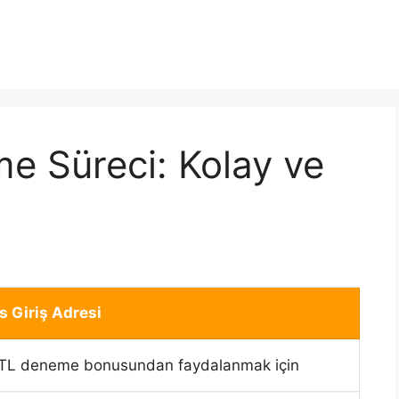
e Süreci: Kolay ve
s Giriş Adresi
00 TL deneme bonusundan faydalanmak için