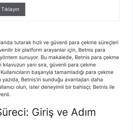
Tıklayın
planda tutarak hızlı ve güvenli para çekme süreçleri
ilir bir platform arayanlar için, Betnis para
r yöntem sunuyor. Bu makalede, Betnis para çekme
ım kılavuzun yanı sıra, güvenli para çekme
 Kullanıcıların başarıyla tamamladığı para çekme
u yazıda, Betnis’in sunduğu avantajları daha
lanıcı olun, ister deneyimli bir bahisçi; Betnis ile
enli.
üreci: Giriş ve Adım