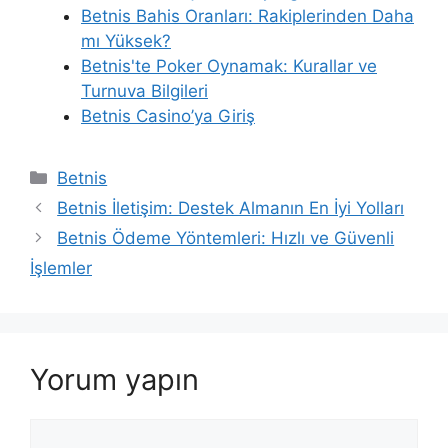
Betnis Bahis Oranları: Rakiplerinden Daha
mı Yüksek?
Betnis'te Poker Oynamak: Kurallar ve
Turnuva Bilgileri
Betnis Casino’ya Giriş
Kategoriler
Betnis
Betnis İletişim: Destek Almanın En İyi Yolları
Betnis Ödeme Yöntemleri: Hızlı ve Güvenli
İşlemler
Yorum yapın
Yorum