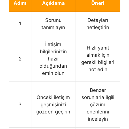
Adım
Açıklama
Öneri
Sorunu
Detayları
1
tanımlayın
netleştirin
İletişim
Hızlı yanıt
bilgilerinizin
almak için
2
hazır
gerekli bilgileri
olduğundan
not edin
emin olun
Benzer
Önceki iletişim
sorunlarla ilgili
3
geçmişinizi
çözüm
gözden geçirin
önerilerini
inceleyin