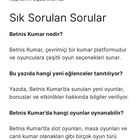
Sık Sorulan Sorular
Betnis Kumar nedir?
Betnis Kumar, çevrimiçi bir kumar platformudur
ve oyunculara çeşitli oyun seçenekleri sunar.
Bu yazıda hangi yeni eğlenceler tanıtılıyor?
Yazıda, Betnis Kumar’da sunulan yeni oyunlar,
bonuslar ve etkinlikler hakkında bilgiler veriliyor.
Betnis Kumar’da hangi oyunlar oynanabilir?
Betnis Kumar’da slot oyunları, masa oyunları ve
canlı kumar olanakları gibi birçok oyun türü