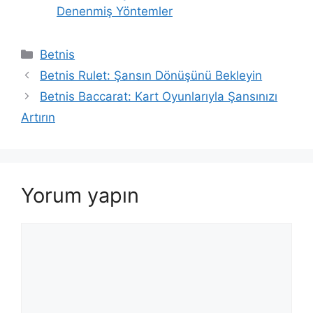
Denenmiş Yöntemler
Kategoriler
Betnis
Betnis Rulet: Şansın Dönüşünü Bekleyin
Betnis Baccarat: Kart Oyunlarıyla Şansınızı
Artırın
Yorum yapın
Yorum