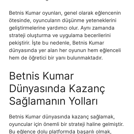
Betnis Kumar oyunları, genel olarak eğlencenin
ötesinde, oyuncuların düşünme yeteneklerini
geliştirmelerine yardımcı olur. Aynı zamanda
strateji oluşturma ve uygulama becerilerini
pekiştirir. İşte bu nedenle, Betnis Kumar
dünyasında yer alan her oyunun hem eğlenceli
hem de öğretici bir yanı bulunmaktadır.
Betnis Kumar
Dünyasında Kazanç
Sağlamanın Yolları
Betnis Kumar dünyasında kazanç sağlamak,
oyuncular için önemli bir strateji haline gelmiştir.
Bu eğlence dolu platformda başarılı olmak,