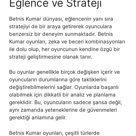
Eğlence ve Strateji
Betnis Kumar dünyası, eğlencenin yanı sıra
stratejiyi de bir araya getirerek oyunculara
benzersiz bir deneyim sunmaktadır. Betnis
Kumar oyunları, zeka ve beceri kombinasyonları
ile dolu olup, her oyuncunun kendine özgü bir
strateji geliştirmesine olanak tanır.
Bu oyunlar genellikle birçok değişken içerir ve
oyuncuların durumlarına göre taktiklerini
değiştirebilmelerini sağlar. Oyunlarda başarılı
olabilmek için dikkatli bir analiz ve planlama
gereklidir. Bu, oyuncuların sadece şansa değil,
aynı zamanda yeteneklerine de güvenmeleri
gerektiği anlamına gelir.
Betnis Kumar oyunları, çeşitli türlerde