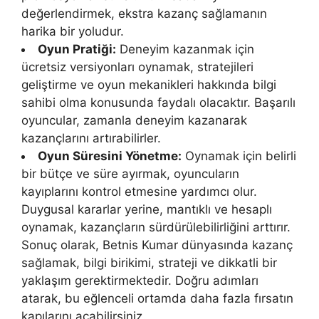
değerlendirmek, ekstra kazanç sağlamanın
harika bir yoludur.
Oyun Pratiği:
Deneyim kazanmak için
ücretsiz versiyonları oynamak, stratejileri
geliştirme ve oyun mekanikleri hakkında bilgi
sahibi olma konusunda faydalı olacaktır. Başarılı
oyuncular, zamanla deneyim kazanarak
kazançlarını artırabilirler.
Oyun Süresini Yönetme:
Oynamak için belirli
bir bütçe ve süre ayırmak, oyuncuların
kayıplarını kontrol etmesine yardımcı olur.
Duygusal kararlar yerine, mantıklı ve hesaplı
oynamak, kazançların sürdürülebilirliğini arttırır.
Sonuç olarak, Betnis Kumar dünyasında kazanç
sağlamak, bilgi birikimi, strateji ve dikkatli bir
yaklaşım gerektirmektedir. Doğru adımları
atarak, bu eğlenceli ortamda daha fazla fırsatın
kapılarını açabilirsiniz.