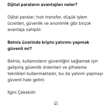
Dijital paraların avantajları neler?
Dijital paralar; hızlı transfer, düşük işlem
ücretleri, güvenlik ve anonimlik gibi birçok
avantaja sahiptir.
Betnis üzerinde kripto yatırımı yapmak
güvenli mi?
Betnis, kullanıcıların güvenliğini sağlamak için
gelişmiş güvenlik önlemleri ve şifreleme
teknikleri kullanmaktadır, bu da yatırım yapmayı
güvenli hale getirir.
İlgini Çekebilir: