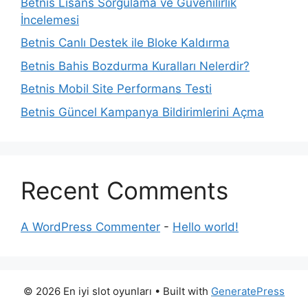
Betnis Lisans Sorgulama ve Güvenilirlik
İncelemesi
Betnis Canlı Destek ile Bloke Kaldırma
Betnis Bahis Bozdurma Kuralları Nelerdir?
Betnis Mobil Site Performans Testi
Betnis Güncel Kampanya Bildirimlerini Açma
Recent Comments
A WordPress Commenter
-
Hello world!
© 2026 En iyi slot oyunları
• Built with
GeneratePress