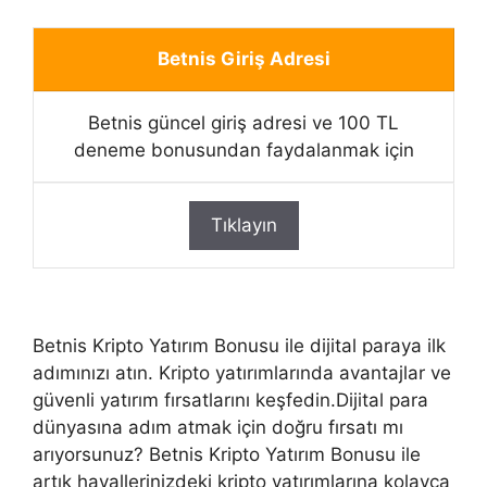
Betnis Giriş Adresi
Betnis güncel giriş adresi ve 100 TL
deneme bonusundan faydalanmak için
Tıklayın
Betnis Kripto Yatırım Bonusu ile dijital paraya ilk
adımınızı atın. Kripto yatırımlarında avantajlar ve
güvenli yatırım fırsatlarını keşfedin.Dijital para
dünyasına adım atmak için doğru fırsatı mı
arıyorsunuz? Betnis Kripto Yatırım Bonusu ile
artık hayallerinizdeki kripto yatırımlarına kolayca