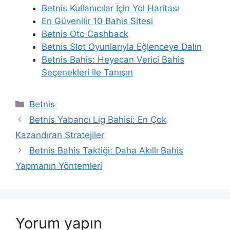
Betnis Kullanıcılar İçin Yol Haritası
En Güvenilir 10 Bahis Sitesi
Betnis Oto Cashback
Betnis Slot Oyunlarıyla Eğlenceye Dalın
Betnis Bahis: Heyecan Verici Bahis
Seçenekleri ile Tanışın
Kategoriler
Betnis
Betnis Yabancı Lig Bahisi: En Çok
Kazandıran Stratejiler
Betnis Bahis Taktiği: Daha Akıllı Bahis
Yapmanın Yöntemleri
Yorum yapın