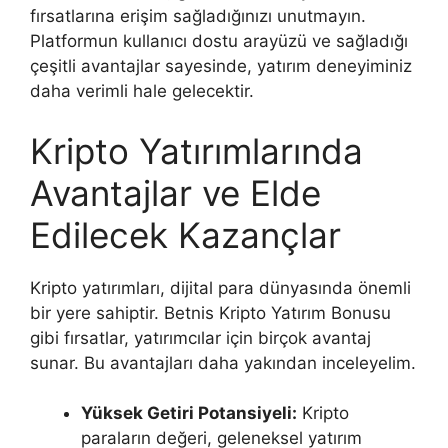
fırsatlarına erişim sağladığınızı unutmayın.
Platformun kullanıcı dostu arayüzü ve sağladığı
çeşitli avantajlar sayesinde, yatırım deneyiminiz
daha verimli hale gelecektir.
Kripto Yatırımlarında
Avantajlar ve Elde
Edilecek Kazançlar
Kripto yatırımları, dijital para dünyasında önemli
bir yere sahiptir. Betnis Kripto Yatırım Bonusu
gibi fırsatlar, yatırımcılar için birçok avantaj
sunar. Bu avantajları daha yakından inceleyelim.
Yüksek Getiri Potansiyeli:
Kripto
paraların değeri, geleneksel yatırım