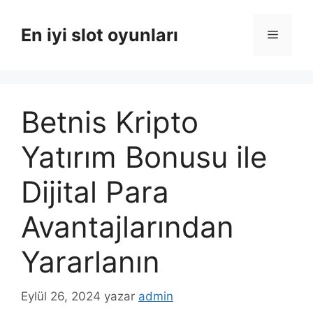
İçeriğe
atla
En iyi slot oyunları
Menü
Betnis Kripto
Yatırım Bonusu ile
Dijital Para
Avantajlarından
Yararlanın
Eylül 26, 2024
yazar
admin