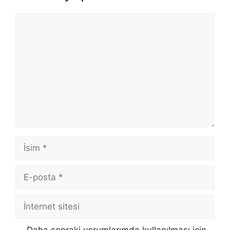
Yorum
İsim
E-
posta
İnternet
sitesi