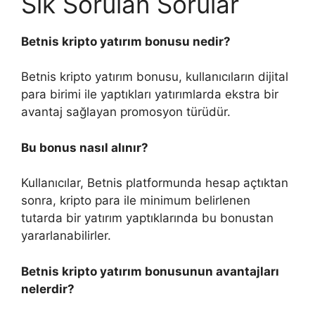
Sık Sorulan Sorular
Betnis kripto yatırım bonusu nedir?
Betnis kripto yatırım bonusu, kullanıcıların dijital
para birimi ile yaptıkları yatırımlarda ekstra bir
avantaj sağlayan promosyon türüdür.
Bu bonus nasıl alınır?
Kullanıcılar, Betnis platformunda hesap açtıktan
sonra, kripto para ile minimum belirlenen
tutarda bir yatırım yaptıklarında bu bonustan
yararlanabilirler.
Betnis kripto yatırım bonusunun avantajları
nelerdir?