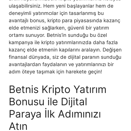
ulaşabilirsiniz. Hem yeni başlayanlar hem de
deneyimli yatırımcılar için tasarlanmış bu
avantajlı bonus, kripto para piyasasında kazanç
elde etmenizi sağlarken, güvenli bir yatırım
ortamı sunuyor. Betnis’in sunduğu bu özel
kampanya ile kripto yatırımlarınızda daha fazla
kazanç elde etmenin kapılarını aralayın. Değişen
finansal dünyada, siz de dijital paranın sunduğu
avantajlardan faydalanın ve yatırımlarınızı bir
adım öteye taşımak için harekete geçin!
Betnis Kripto Yatırım
Bonusu ile Dijital
Paraya İlk Adımınızı
Atın