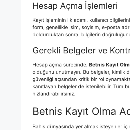
Hesap Açma İşlemleri
Kayıt işleminin ilk adımı, kullanıcı bilgile
form, genellikle isim, soyisim, e-posta adre
doldurduktan sonra, bilgilerin doğruluğun
Gerekli Belgeler ve Kontr
Hesap açma sürecinde,
Betnis Kayıt Olm
olduğunu unutmayın. Bu belgeler, kimlik d
güvenliği açısından kritik bir rol oynamakta
kanıtlayan belgeler de istenilebilir. Tüm bu
hızlandırabilirsiniz.
Betnis Kayıt Olma Ad
Bahis dünyasında yer almak isteyenler iç