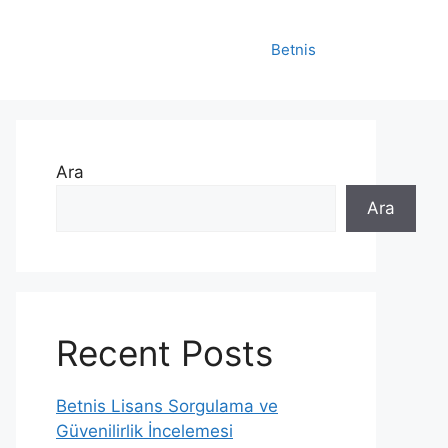
Betnis
Ara
Ara
Recent Posts
Betnis Lisans Sorgulama ve
Güvenilirlik İncelemesi