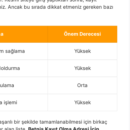
iniz. Ancak bu sırada dikkat etmeniz gereken bazı
ma
Önem Derecesi
şim sağlama
Yüksek
doldurma
Yüksek
rulama
Orta
a işlemi
Yüksek
şarılı bir şekilde tamamlanabilmesi için birkaç
 alan liste,
Betnis Kayıt Olma Adresi İçin