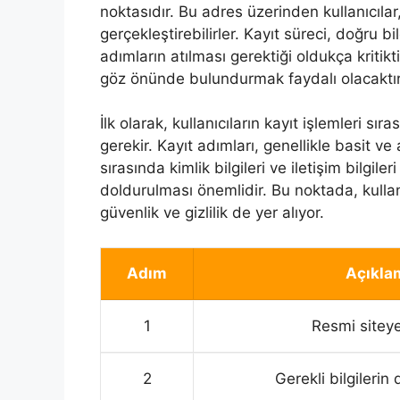
noktasıdır. Bu adres üzerinden kullanıcılar,
gerçekleştirebilirler. Kayıt süreci, doğru 
adımların atılması gerektiği oldukça kritik
göz önünde bulundurmak faydalı olacaktır
İlk olarak, kullanıcıların kayıt işlemleri s
gerekir. Kayıt adımları, genellikle basit ve
sırasında kimlik bilgileri ve iletişim bilgile
doldurulması önemlidir. Bu noktada, kullan
güvenlik ve gizlilik de yer alıyor.
Adım
Açıkla
1
Resmi siteye
2
Gerekli bilgilerin