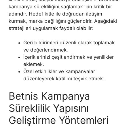
kampanya sürekliliğini sağlamak için kritik bir
adımdır. Hedef kitle ile doğrudan iletişim
kurmak, marka bağlılığını güçlendirir. Aşağıdaki
stratejileri uygulamak faydalı olabilir:
Geri bildirimleri düzenli olarak toplamak
ve değerlendirmek.
İçeriklerinizi çeşitlendirmek ve yenilikler
eklemek.
Özel etkinlikler ve kampanyalar
düzenleyerek katılımı teşvik etmek.
Betnis Kampanya
Süreklilik Yapısını
Geliştirme Yöntemleri