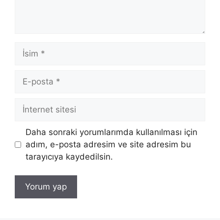
İsim
E-
posta
İnternet
sitesi
Daha sonraki yorumlarımda kullanılması için
adım, e-posta adresim ve site adresim bu
tarayıcıya kaydedilsin.