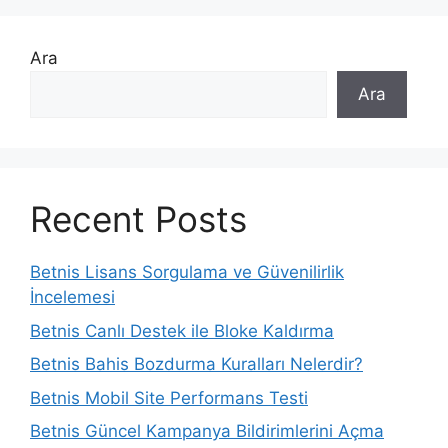
Ara
Ara
Recent Posts
Betnis Lisans Sorgulama ve Güvenilirlik
İncelemesi
Betnis Canlı Destek ile Bloke Kaldırma
Betnis Bahis Bozdurma Kuralları Nelerdir?
Betnis Mobil Site Performans Testi
Betnis Güncel Kampanya Bildirimlerini Açma