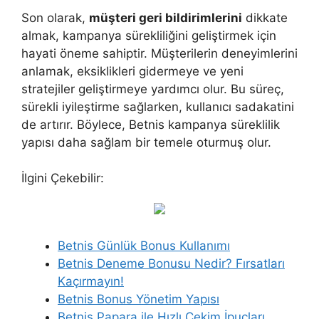
Son olarak,
müşteri geri bildirimlerini
dikkate
almak, kampanya sürekliliğini geliştirmek için
hayati öneme sahiptir. Müşterilerin deneyimlerini
anlamak, eksiklikleri gidermeye ve yeni
stratejiler geliştirmeye yardımcı olur. Bu süreç,
sürekli iyileştirme sağlarken, kullanıcı sadakatini
de artırır. Böylece, Betnis kampanya süreklilik
yapısı daha sağlam bir temele oturmuş olur.
İlgini Çekebilir:
Betnis Günlük Bonus Kullanımı
Betnis Deneme Bonusu Nedir? Fırsatları
Kaçırmayın!
Betnis Bonus Yönetim Yapısı
Betnis Papara ile Hızlı Çekim İpuçları