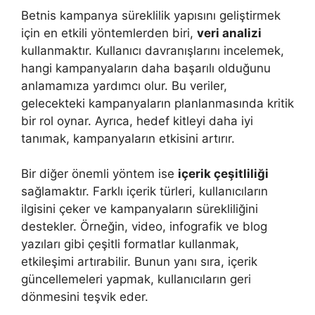
Betnis kampanya süreklilik yapısını geliştirmek
için en etkili yöntemlerden biri,
veri analizi
kullanmaktır. Kullanıcı davranışlarını incelemek,
hangi kampanyaların daha başarılı olduğunu
anlamamıza yardımcı olur. Bu veriler,
gelecekteki kampanyaların planlanmasında kritik
bir rol oynar. Ayrıca, hedef kitleyi daha iyi
tanımak, kampanyaların etkisini artırır.
Bir diğer önemli yöntem ise
içerik çeşitliliği
sağlamaktır. Farklı içerik türleri, kullanıcıların
ilgisini çeker ve kampanyaların sürekliliğini
destekler. Örneğin, video, infografik ve blog
yazıları gibi çeşitli formatlar kullanmak,
etkileşimi artırabilir. Bunun yanı sıra, içerik
güncellemeleri yapmak, kullanıcıların geri
dönmesini teşvik eder.