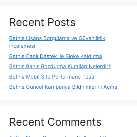
Recent Posts
Betnis Lisans Sorgulama ve Güvenilirlik
İncelemesi
Betnis Canlı Destek ile Bloke Kaldırma
Betnis Bahis Bozdurma Kuralları Nelerdir?
Betnis Mobil Site Performans Testi
Betnis Güncel Kampanya Bildirimlerini Açma
Recent Comments