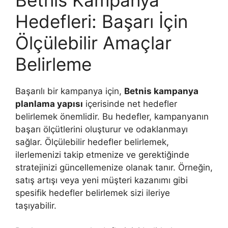
Hedefleri: Başarı İçin
Ölçülebilir Amaçlar
Belirleme
Başarılı bir kampanya için,
Betnis kampanya
planlama yapısı
içerisinde net hedefler
belirlemek önemlidir. Bu hedefler, kampanyanın
başarı ölçütlerini oluşturur ve odaklanmayı
sağlar. Ölçülebilir hedefler belirlemek,
ilerlemenizi takip etmenize ve gerektiğinde
stratejinizi güncellemenize olanak tanır. Örneğin,
satış artışı veya yeni müşteri kazanımı gibi
spesifik hedefler belirlemek sizi ileriye
taşıyabilir.