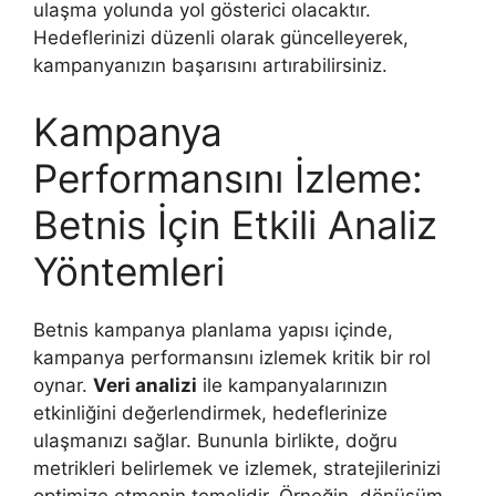
ulaşma yolunda yol gösterici olacaktır.
Hedeflerinizi düzenli olarak güncelleyerek,
kampanyanızın başarısını artırabilirsiniz.
Kampanya
Performansını İzleme:
Betnis İçin Etkili Analiz
Yöntemleri
Betnis kampanya planlama yapısı içinde,
kampanya performansını izlemek kritik bir rol
oynar.
Veri analizi
ile kampanyalarınızın
etkinliğini değerlendirmek, hedeflerinize
ulaşmanızı sağlar. Bununla birlikte, doğru
metrikleri belirlemek ve izlemek, stratejilerinizi
optimize etmenin temelidir. Örneğin, dönüşüm