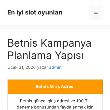
İçeriğe
atla
En iyi slot oyunları
Menü
Betnis Kampanya
Planlama Yapısı
Ocak 31, 2026
yazar
admin
Betnis Giriş Adresi
Betnis güncel giriş adresi ve 100 TL
deneme bonusundan faydalanmak için