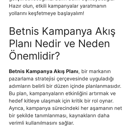
Hazır olun, etkili kampanyalar yaratmanın
yollarını keşfetmeye başlayalım!
Betnis Kampanya Akış
Planı Nedir ve Neden
Önemlidir?
Betnis Kampanya Akış Planı
, bir markanın
pazarlama stratejisi çerçevesinde uyguladığı
adımların belirli bir düzen içinde planlanmasıdır.
Bu plan, kampanyaların etkinliğini artırmak ve
hedef kitleye ulaşmak için kritik bir rol oynar.
Ayrıca, kampanya sürecindeki her aşamanın net
bir şekilde tanımlanması, kaynakların daha
verimli kullanılmasını sağlar.