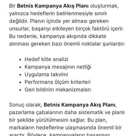
Bir
Betnis Kampanya Akış Planı
oluşturmak,
yalnızca hedeflerin belirlenmesiyle sınırlı
değildir. Planın içinde yer alması gereken
unsurlar, başarıyı etkileyen birçok faktörü içerir.
Bu nedenle, kampanya akışında dikkate
alınması gereken bazı önemli noktalar şunlardır:
Hedef kitle analizi
Kampanya mesajının netliği
Uygulama takvimi
Performans ölçüm kriterleri
Geri bildirim mekanizmaları
Sonuç olarak,
Betnis Kampanya Akış Planı
,
pazarlama çabalarının daha sistematik ve planlı
bir şekilde yürütülmesini sağlar. Bu plan,
markaların hedeflerine ulaşmasında önemli bir
araçtır. Böylece, kampanyaların başarısını