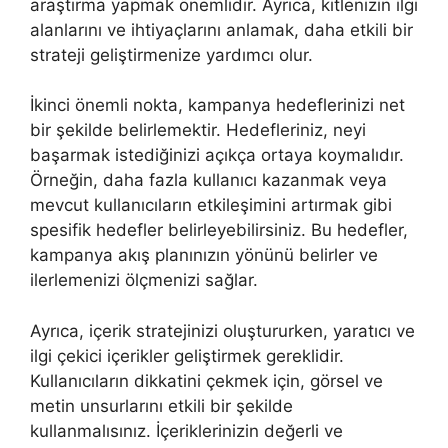
araştırma yapmak önemlidir. Ayrıca, kitlenizin ilgi
alanlarını ve ihtiyaçlarını anlamak, daha etkili bir
strateji geliştirmenize yardımcı olur.
İkinci önemli nokta, kampanya hedeflerinizi net
bir şekilde belirlemektir. Hedefleriniz, neyi
başarmak istediğinizi açıkça ortaya koymalıdır.
Örneğin, daha fazla kullanıcı kazanmak veya
mevcut kullanıcıların etkileşimini artırmak gibi
spesifik hedefler belirleyebilirsiniz. Bu hedefler,
kampanya akış planınızın yönünü belirler ve
ilerlemenizi ölçmenizi sağlar.
Ayrıca, içerik stratejinizi oluştururken, yaratıcı ve
ilgi çekici içerikler geliştirmek gereklidir.
Kullanıcıların dikkatini çekmek için, görsel ve
metin unsurlarını etkili bir şekilde
kullanmalısınız. İçeriklerinizin değerli ve