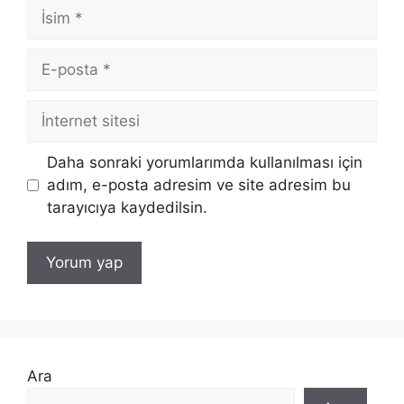
İsim
E-
posta
İnternet
sitesi
Daha sonraki yorumlarımda kullanılması için
adım, e-posta adresim ve site adresim bu
tarayıcıya kaydedilsin.
Ara