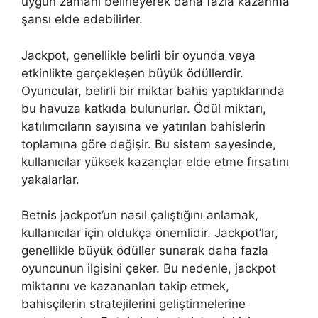
uygun zamanı belirleyerek daha fazla kazanma
şansı elde edebilirler.
Jackpot, genellikle belirli bir oyunda veya
etkinlikte gerçekleşen büyük ödüllerdir.
Oyuncular, belirli bir miktar bahis yaptıklarında
bu havuza katkıda bulunurlar. Ödül miktarı,
katılımcıların sayısına ve yatırılan bahislerin
toplamına göre değişir. Bu sistem sayesinde,
kullanıcılar yüksek kazançlar elde etme fırsatını
yakalarlar.
Betnis jackpot’un nasıl çalıştığını anlamak,
kullanıcılar için oldukça önemlidir. Jackpot’lar,
genellikle büyük ödüller sunarak daha fazla
oyuncunun ilgisini çeker. Bu nedenle, jackpot
miktarını ve kazananları takip etmek,
bahisçilerin stratejilerini geliştirmelerine