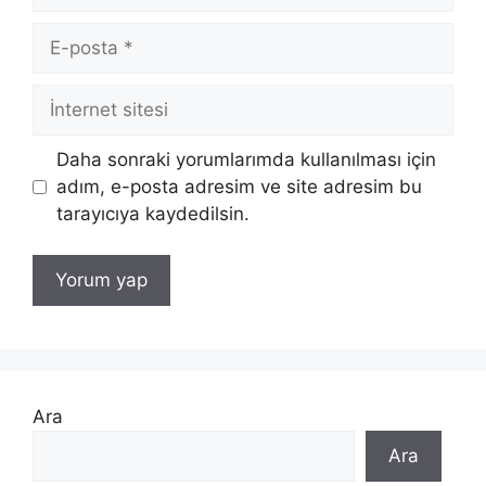
E-
posta
İnternet
sitesi
Daha sonraki yorumlarımda kullanılması için
adım, e-posta adresim ve site adresim bu
tarayıcıya kaydedilsin.
Ara
Ara