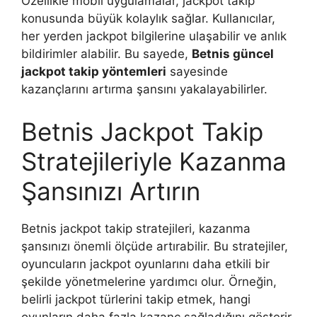
Özellikle mobil uygulamalar, jackpot takip
konusunda büyük kolaylık sağlar. Kullanıcılar,
her yerden jackpot bilgilerine ulaşabilir ve anlık
bildirimler alabilir. Bu sayede,
Betnis güncel
jackpot takip yöntemleri
sayesinde
kazançlarını artırma şansını yakalayabilirler.
Betnis Jackpot Takip
Stratejileriyle Kazanma
Şansınızı Artırın
Betnis jackpot takip stratejileri, kazanma
şansınızı önemli ölçüde artırabilir. Bu stratejiler,
oyuncuların jackpot oyunlarını daha etkili bir
şekilde yönetmelerine yardımcı olur. Örneğin,
belirli jackpot türlerini takip etmek, hangi
oyunların daha fazla kazanç sağladığını gösterir.