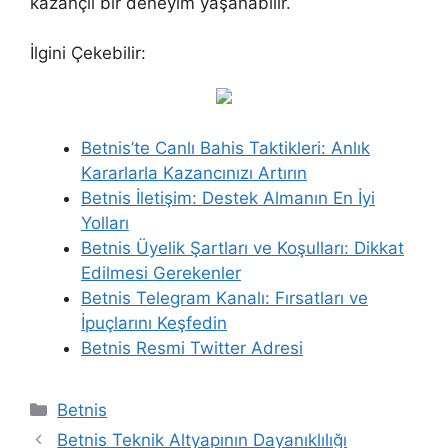
kazançlı bir deneyim yaşanabilir.
İlgini Çekebilir:
Betnis’te Canlı Bahis Taktikleri: Anlık
Kararlarla Kazancınızı Artırın
Betnis İletişim: Destek Almanın En İyi
Yolları
Betnis Üyelik Şartları ve Koşulları: Dikkat
Edilmesi Gerekenler
Betnis Telegram Kanalı: Fırsatları ve
İpuçlarını Keşfedin
Betnis Resmi Twitter Adresi
Kategoriler
Betnis
Betnis Teknik Altyapının Dayanıklılığı