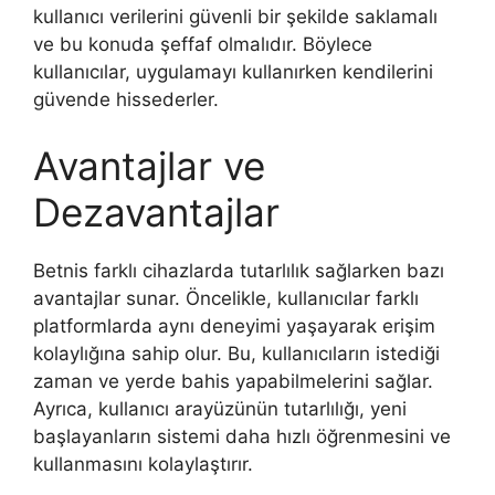
kullanıcı verilerini güvenli bir şekilde saklamalı
ve bu konuda şeffaf olmalıdır. Böylece
kullanıcılar, uygulamayı kullanırken kendilerini
güvende hissederler.
Avantajlar ve
Dezavantajlar
Betnis farklı cihazlarda tutarlılık sağlarken bazı
avantajlar sunar. Öncelikle, kullanıcılar farklı
platformlarda aynı deneyimi yaşayarak erişim
kolaylığına sahip olur. Bu, kullanıcıların istediği
zaman ve yerde bahis yapabilmelerini sağlar.
Ayrıca, kullanıcı arayüzünün tutarlılığı, yeni
başlayanların sistemi daha hızlı öğrenmesini ve
kullanmasını kolaylaştırır.