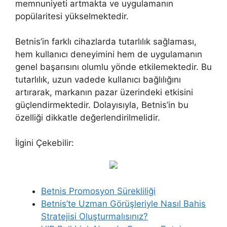
memnuniyeti artmakta ve uygulamanın
popülaritesi yükselmektedir.
Betnis’in farklı cihazlarda tutarlılık sağlaması,
hem kullanıcı deneyimini hem de uygulamanın
genel başarısını olumlu yönde etkilemektedir. Bu
tutarlılık, uzun vadede kullanıcı bağlılığını
artırarak, markanın pazar üzerindeki etkisini
güçlendirmektedir. Dolayısıyla, Betnis’in bu
özelliği dikkatle değerlendirilmelidir.
İlgini Çekebilir:
Betnis Promosyon Sürekliliği
Betnis’te Uzman Görüşleriyle Nasıl Bahis
Stratejisi Oluşturmalısınız?