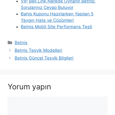
VIP Bell Link Nerede Oynanır Betnis:
Sorularınız Cevap Buluyor
Bahis Kuponu Hazırlarken Yapılan 5
Yaygın Hata ve Çözümleri
Betnis Mobil Site Performans Testi
Kategoriler
Betnis
Betnis Teşvik Modelleri
Betnis Güncel Teşvik Bilgileri
Yorum yapın
Yorum