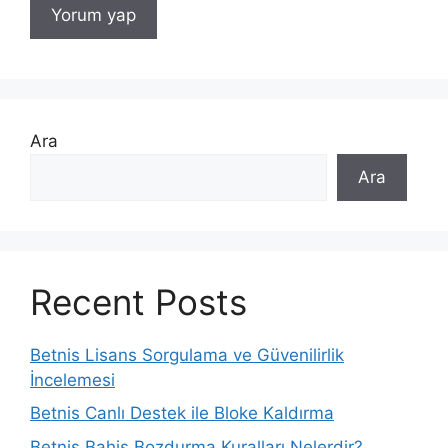
Ara
Ara
Recent Posts
Betnis Lisans Sorgulama ve Güvenilirlik
İncelemesi
Betnis Canlı Destek ile Bloke Kaldırma
Betnis Bahis Bozdurma Kuralları Nelerdir?