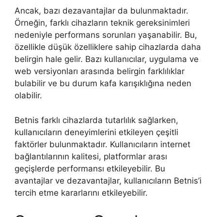
Ancak, bazı dezavantajlar da bulunmaktadır.
Örneğin, farklı cihazların teknik gereksinimleri
nedeniyle performans sorunları yaşanabilir. Bu,
özellikle düşük özelliklere sahip cihazlarda daha
belirgin hale gelir. Bazı kullanıcılar, uygulama ve
web versiyonları arasında belirgin farklılıklar
bulabilir ve bu durum kafa karışıklığına neden
olabilir.
Betnis farklı cihazlarda tutarlılık sağlarken,
kullanıcıların deneyimlerini etkileyen çeşitli
faktörler bulunmaktadır. Kullanıcıların internet
bağlantılarının kalitesi, platformlar arası
geçişlerde performansı etkileyebilir. Bu
avantajlar ve dezavantajlar, kullanıcıların Betnis’i
tercih etme kararlarını etkileyebilir.