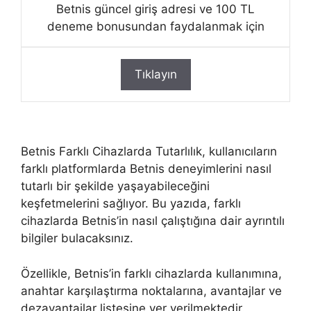
Betnis güncel giriş adresi ve 100 TL
deneme bonusundan faydalanmak için
Tıklayın
Betnis Farklı Cihazlarda Tutarlılık, kullanıcıların
farklı platformlarda Betnis deneyimlerini nasıl
tutarlı bir şekilde yaşayabileceğini
keşfetmelerini sağlıyor. Bu yazıda, farklı
cihazlarda Betnis’in nasıl çalıştığına dair ayrıntılı
bilgiler bulacaksınız.
Özellikle, Betnis’in farklı cihazlarda kullanımına,
anahtar karşılaştırma noktalarına, avantajlar ve
dezavantajlar listesine yer verilmektedir.