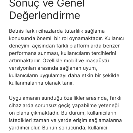
Sonuç ve Genel
Değerlendirme
Betnis farklı cihazlarda tutarlılık sağlama
konusunda önemli bir rol oynamaktadır. Kullanıcı
deneyimi açısından farklı platformlarda benzer
performans sunması, kullanıcıların tercihlerini
artırmaktadır. Özellikle mobil ve masaüstü
versiyonları arasında sağlanan uyum,
kullanıcıların uygulamayı daha etkin bir şekilde
kullanmalarına olanak tanır.
Uygulamanın sunduğu özellikler arasında, farklı
cihazlarda sorunsuz geçiş yapabilme yeteneği
ön plana çıkmaktadır. Bu durum, kullanıcıların
istedikleri zaman ve yerde erişim sağlamalarına
yardımcı olur. Bunun sonucunda, kullanıcı