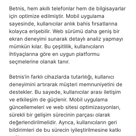
Betnis, hem akıllı telefonlar hem de bilgisayarlar
için optimize edilmiştir. Mobil uygulama
sayesinde, kullanıcılar anlık bahis fırsatlarına
kolayca erişebilir. Web sürümü daha geniş bir
ekran deneyimi sunarak detaylı analiz yapmayı
mümkün kılar. Bu çeşitlilik, kullanıcıların
ihtiyaçlarına göre en uygun platformu
seçmelerine olanak tanır.
Betnis’in farklı cihazlarda tutarlılığı, kullanıcı
deneyimini artırarak müşteri memnuniyetini de
destekler. Bu sayede, kullanıcılar arası iletişim
ve etkileşim de güçlenir. Mobil uygulama
güncellemeleri ve web sitesi optimizasyonları,
sürekli bir gelişim sürecinin parçası olarak
değerlendirilmelidir. Ayrıca, kullanıcıların geri
bildirimleri de bu sürecin iyileştirilmesine katkı