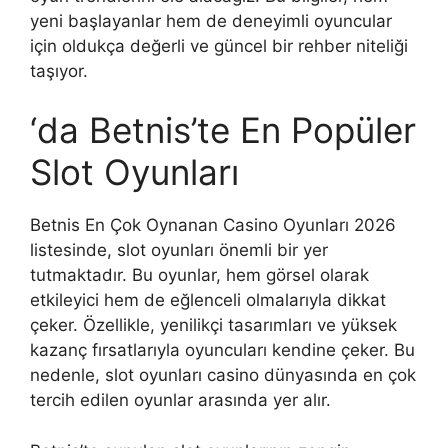
yeni başlayanlar hem de deneyimli oyuncular
için oldukça değerli ve güncel bir rehber niteliği
taşıyor.
‘da Betnis’te En Popüler
Slot Oyunları
Betnis En Çok Oynanan Casino Oyunları 2026
listesinde, slot oyunları önemli bir yer
tutmaktadır. Bu oyunlar, hem görsel olarak
etkileyici hem de eğlenceli olmalarıyla dikkat
çeker. Özellikle, yenilikçi tasarımları ve yüksek
kazanç fırsatlarıyla oyuncuları kendine çeker. Bu
nedenle, slot oyunları casino dünyasında en çok
tercih edilen oyunlar arasında yer alır.