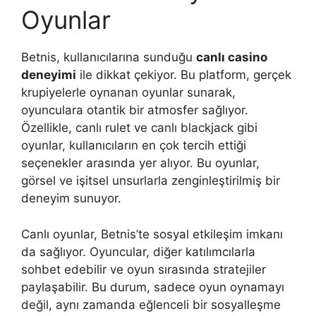
Oyunlar
Betnis, kullanıcılarına sunduğu
canlı casino
deneyimi
ile dikkat çekiyor. Bu platform, gerçek
krupiyelerle oynanan oyunlar sunarak,
oyunculara otantik bir atmosfer sağlıyor.
Özellikle, canlı rulet ve canlı blackjack gibi
oyunlar, kullanıcıların en çok tercih ettiği
seçenekler arasında yer alıyor. Bu oyunlar,
görsel ve işitsel unsurlarla zenginleştirilmiş bir
deneyim sunuyor.
Canlı oyunlar, Betnis’te sosyal etkileşim imkanı
da sağlıyor. Oyuncular, diğer katılımcılarla
sohbet edebilir ve oyun sırasında stratejiler
paylaşabilir. Bu durum, sadece oyun oynamayı
değil, aynı zamanda eğlenceli bir sosyalleşme