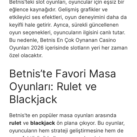
Betnis’teki slot oyunları, oyuncular için eşsiz bir
eğlence kaynağıdır. Gelişmiş grafikler ve
etkileyici ses efektleri, oyun deneyimini daha da
keyifli hale getirir. Ayrıca, sürekli güncellenen
oyun seçenekleri, oyuncuların ilgisini canlı tutar.
Bu nedenle, Betnis En Çok Oynanan Casino
Oyunları 2026 içerisinde slotların yeri her zaman
özel olacaktır.
Betnis’te Favori Masa
Oyunları: Rulet ve
Blackjack
Betnis’te en popüler masa oyunları arasında
rulet
ve
blackjack
ön plana çıkıyor. Bu oyunlar,
oyuncuların hem strateji geliştirmesine hem de