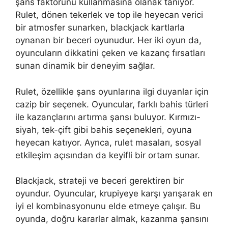
şans faktörünü kullanmasına olanak tanıyor.
Rulet, dönen tekerlek ve top ile heyecan verici
bir atmosfer sunarken, blackjack kartlarla
oynanan bir beceri oyunudur. Her iki oyun da,
oyuncuların dikkatini çeken ve kazanç fırsatları
sunan dinamik bir deneyim sağlar.
Rulet, özellikle şans oyunlarına ilgi duyanlar için
cazip bir seçenek. Oyuncular, farklı bahis türleri
ile kazançlarını artırma şansı buluyor. Kırmızı-
siyah, tek-çift gibi bahis seçenekleri, oyuna
heyecan katıyor. Ayrıca, rulet masaları, sosyal
etkileşim açısından da keyifli bir ortam sunar.
Blackjack, strateji ve beceri gerektiren bir
oyundur. Oyuncular, krupiyeye karşı yarışarak en
iyi el kombinasyonunu elde etmeye çalışır. Bu
oyunda, doğru kararlar almak, kazanma şansını