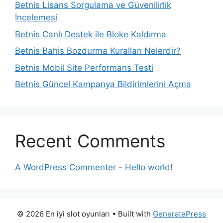
Betnis Lisans Sorgulama ve Güvenilirlik
İncelemesi
Betnis Canlı Destek ile Bloke Kaldırma
Betnis Bahis Bozdurma Kuralları Nelerdir?
Betnis Mobil Site Performans Testi
Betnis Güncel Kampanya Bildirimlerini Açma
Recent Comments
A WordPress Commenter
-
Hello world!
© 2026 En iyi slot oyunları
• Built with
GeneratePress