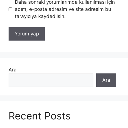
Daha sonraki yorumlarımda kullanılması için
adım, e-posta adresim ve site adresim bu
tarayıcıya kaydedilsin.
Ara
Ara
Recent Posts