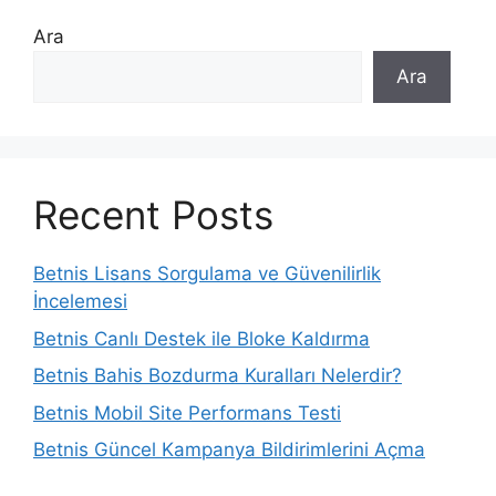
Ara
Ara
Recent Posts
Betnis Lisans Sorgulama ve Güvenilirlik
İncelemesi
Betnis Canlı Destek ile Bloke Kaldırma
Betnis Bahis Bozdurma Kuralları Nelerdir?
Betnis Mobil Site Performans Testi
Betnis Güncel Kampanya Bildirimlerini Açma