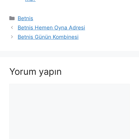
Kategoriler
Betnis
Betnis Hemen Oyna Adresi
Betnis Günün Kombinesi
Yorum yapın
Yorum