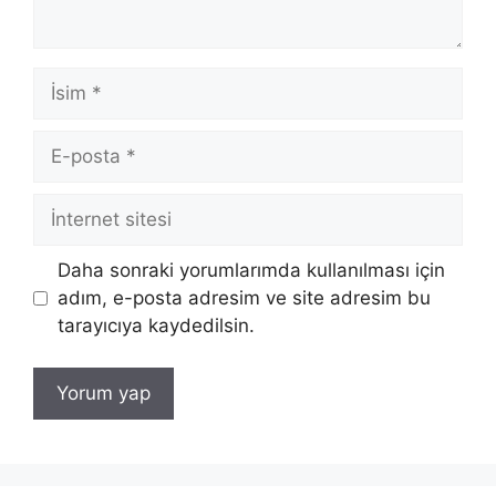
İsim
E-
posta
İnternet
sitesi
Daha sonraki yorumlarımda kullanılması için
adım, e-posta adresim ve site adresim bu
tarayıcıya kaydedilsin.