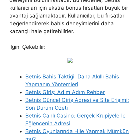
kullanıcıları için ekstra bonus fırsatları büyük bir
avantaj sağlamaktadır. Kullanıcılar, bu fırsatları
değerlendirerek bahis deneyimlerini daha
kazançlı hale getirebilirler.
İlgini Çekebilir:
Betnis Bahis Taktiği: Daha Akıllı Bahis
Yapmanın Yöntemleri
Betnis Giriş: Adım Adım Rehber
Betnis Güncel Giriş Adresi ve Site Erişimi:
Son Durum Özeti
Betnis Canlı Casino: Gerçek Krupiyelerle
Eğlencenin Adresi
Betnis Oyunlarında Hile Yapmak Mümkün
mü?