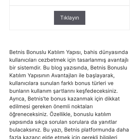
Tıklayın
Betnis Bonuslu Katılım Yapısı, bahis dünyasında
kullanıcıları cezbetmek için tasarlanmış avantajlı
bir sistemdir. Bu blog yazısında, Betnis Bonuslu
Katılım Yapısının Avantajları ile başlayarak,
kullanıcılara sunulan farklı bonus türleri ve
bunların kullanım şartlarını keşfedeceksiniz.
Ayrıca, Betnis’te bonus kazanmak için dikkat
edilmesi gereken önemli noktaları
öğreneceksiniz. Özellikle, bonuslu katılım
yapısında sıkça sorulan sorulara da yanıtlar
bulacaksınız. Bu yazı, Betnis platformunda daha
fazla kazanç elde etmek için gerekli bilgileri