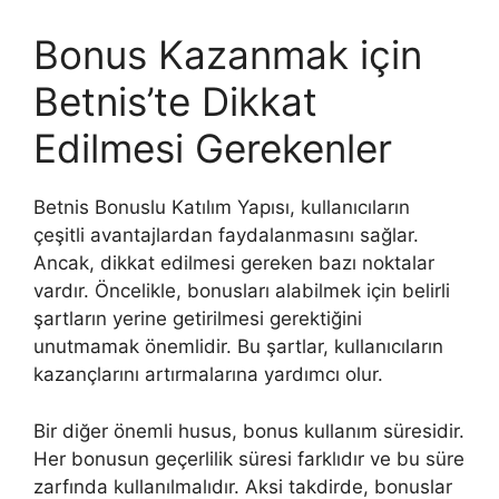
Bonus Kazanmak için
Betnis’te Dikkat
Edilmesi Gerekenler
Betnis Bonuslu Katılım Yapısı, kullanıcıların
çeşitli avantajlardan faydalanmasını sağlar.
Ancak, dikkat edilmesi gereken bazı noktalar
vardır. Öncelikle, bonusları alabilmek için belirli
şartların yerine getirilmesi gerektiğini
unutmamak önemlidir. Bu şartlar, kullanıcıların
kazançlarını artırmalarına yardımcı olur.
Bir diğer önemli husus, bonus kullanım süresidir.
Her bonusun geçerlilik süresi farklıdır ve bu süre
zarfında kullanılmalıdır. Aksi takdirde, bonuslar