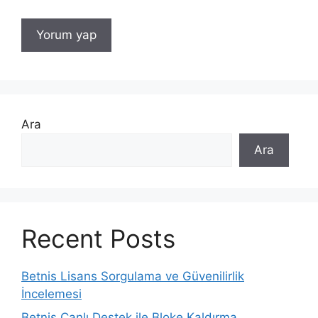
Ara
Ara
Recent Posts
Betnis Lisans Sorgulama ve Güvenilirlik
İncelemesi
Betnis Canlı Destek ile Bloke Kaldırma