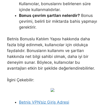
Kullanıcılar, bonuslarını belirlenen süre
içinde kullanmalıdırlar.
Bonus çevrim şartları nelerdir?
Bonus
çevrimi, belirli bir miktarda bahis yapmayı
gerektirir.
Betnis Bonuslu Katılım Yapısı hakkında daha
fazla bilgi edinmek, kullanıcılar için oldukça
faydalıdır. Bonusların kullanımı ve şartları
hakkında net bilgi sahibi olmak, daha iyi bir
deneyim sunar. Böylece, kullanıcılar bu
avantajları etkin bir şekilde değerlendirebilirler.
İlgini Çekebilir:
Betnis VPN’siz Giriş Adresi