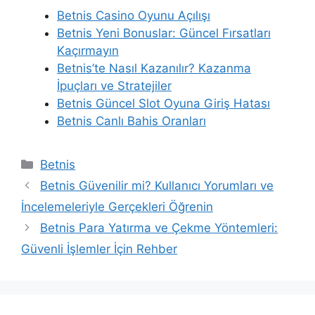
Betnis Casino Oyunu Açılışı
Betnis Yeni Bonuslar: Güncel Fırsatları
Kaçırmayın
Betnis’te Nasıl Kazanılır? Kazanma
İpuçları ve Stratejiler
Betnis Güncel Slot Oyuna Giriş Hatası
Betnis Canlı Bahis Oranları
Kategoriler
Betnis
Betnis Güvenilir mi? Kullanıcı Yorumları ve
İncelemeleriyle Gerçekleri Öğrenin
Betnis Para Yatırma ve Çekme Yöntemleri:
Güvenli İşlemler İçin Rehber