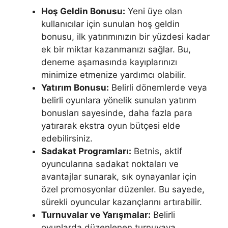
Hoş Geldin Bonusu:
Yeni üye olan
kullanıcılar için sunulan hoş geldin
bonusu, ilk yatırımınızın bir yüzdesi kadar
ek bir miktar kazanmanızı sağlar. Bu,
deneme aşamasında kayıplarınızı
minimize etmenize yardımcı olabilir.
Yatırım Bonusu:
Belirli dönemlerde veya
belirli oyunlara yönelik sunulan yatırım
bonusları sayesinde, daha fazla para
yatırarak ekstra oyun bütçesi elde
edebilirsiniz.
Sadakat Programları:
Betnis, aktif
oyuncularına sadakat noktaları ve
avantajlar sunarak, sık oynayanlar için
özel promosyonlar düzenler. Bu sayede,
sürekli oyuncular kazançlarını artırabilir.
Turnuvalar ve Yarışmalar:
Belirli
oyunlarda düzenlenen turnuvaya