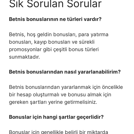
Sık Sorulan Sorular
Betnis bonuslarının ne türleri vardır?
Betnis, hoş geldin bonusları, para yatırma
bonusları, kayıp bonusları ve sürekli
promosyonlar gibi çeşitli bonus türleri
sunmaktadır.
Betnis bonuslarından nasıl yararlanabilirim?
Betnis bonuslarından yararlanmak için öncelikle
bir hesap oluşturmalı ve bonusu almak için
gereken şartları yerine getirmelisiniz.
Bonuslar için hangi şartlar geçerlidir?
Bonuslar için genellikle belirli bir miktarda