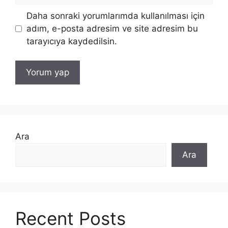
Daha sonraki yorumlarımda kullanılması için
adım, e-posta adresim ve site adresim bu
tarayıcıya kaydedilsin.
Ara
Ara
Recent Posts