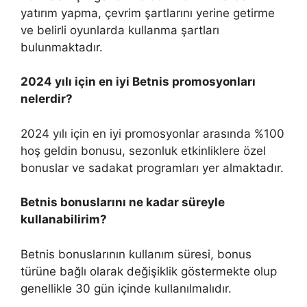
yatırım yapma, çevrim şartlarını yerine getirme
ve belirli oyunlarda kullanma şartları
bulunmaktadır.
2024 yılı için en iyi Betnis promosyonları
nelerdir?
2024 yılı için en iyi promosyonlar arasında %100
hoş geldin bonusu, sezonluk etkinliklere özel
bonuslar ve sadakat programları yer almaktadır.
Betnis bonuslarını ne kadar süreyle
kullanabilirim?
Betnis bonuslarının kullanım süresi, bonus
türüne bağlı olarak değişiklik göstermekte olup
genellikle 30 gün içinde kullanılmalıdır.