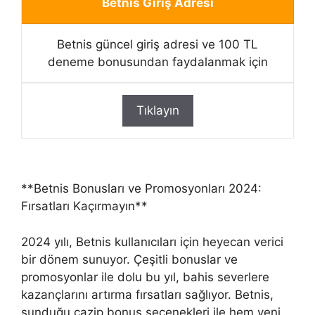
Betnis Giriş Adresi
Betnis güncel giriş adresi ve 100 TL
deneme bonusundan faydalanmak için
Tıklayın
**Betnis Bonusları ve Promosyonları 2024:
Fırsatları Kaçırmayın**
2024 yılı, Betnis kullanıcıları için heyecan verici
bir dönem sunuyor. Çeşitli bonuslar ve
promosyonlar ile dolu bu yıl, bahis severlere
kazançlarını artırma fırsatları sağlıyor. Betnis,
sunduğu cazip bonus seçenekleri ile hem yeni