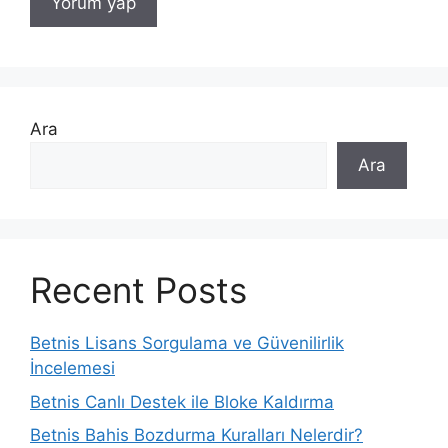
Ara
Ara
Recent Posts
Betnis Lisans Sorgulama ve Güvenilirlik
İncelemesi
Betnis Canlı Destek ile Bloke Kaldırma
Betnis Bahis Bozdurma Kuralları Nelerdir?