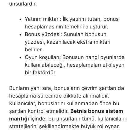
unsurlardır:
Yatırım miktarı: İlk yatırım tutarı, bonus
hesaplamasının temelini oluşturur.
Bonus yüzdesi: Sunulan bonusun
yüzdesi, kazanılacak ekstra miktarı
belirler.
Oyun koşulları: Bonusun hangi oyunlarda
kullanılabileceği, hesaplamaları etkileyen
bir faktördür.
Bunların yanı sıra, bonusların çevrim şartları da
hesaplama sürecinde dikkate alınmalıdır.
Kullanıcılar, bonuslarını kullanmadan önce bu
şartları kontrol etmelidir.
Betnis bonus sistem
mantığı
içinde, bu unsurların tümü, kullanıcıların
stratejilerini şekillendirmekte büyük rol oynar.