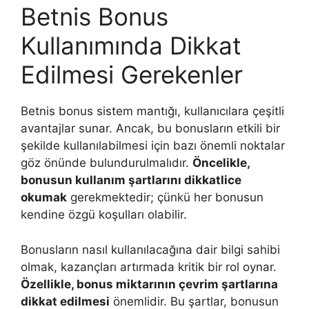
Betnis Bonus
Kullanımında Dikkat
Edilmesi Gerekenler
Betnis bonus sistem mantığı, kullanıcılara çeşitli
avantajlar sunar. Ancak, bu bonusların etkili bir
şekilde kullanılabilmesi için bazı önemli noktalar
göz önünde bulundurulmalıdır.
Öncelikle,
bonusun kullanım şartlarını dikkatlice
okumak
gerekmektedir; çünkü her bonusun
kendine özgü koşulları olabilir.
Bonusların nasıl kullanılacağına dair bilgi sahibi
olmak, kazançları artırmada kritik bir rol oynar.
Özellikle, bonus miktarının çevrim şartlarına
dikkat edilmesi
önemlidir. Bu şartlar, bonusun