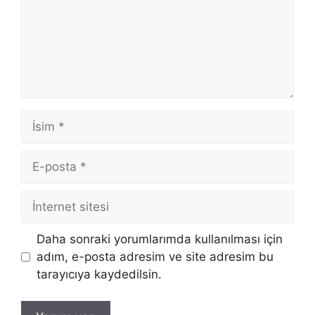
İsim
E-
posta
İnternet
sitesi
Daha sonraki yorumlarımda kullanılması için
adım, e-posta adresim ve site adresim bu
tarayıcıya kaydedilsin.