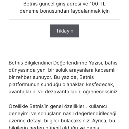
Betnis güncel giriş adresi ve 100 TL
deneme bonusundan faydalanmak için
Tıklayın
Betnis Bilgilendirici Değerlendirme Yazısı, bahis
dünyasında yeni bir soluk arayanlara kapsamlı
bir rehber sunuyor. Bu yazıda, Betnis
platformunun sunduğu olanakları keşfedecek,
avantajlarını ve dezavantajlarını öğreneceksiniz.
Özellikle Betnis’in genel özellikleri, kullanıcı
deneyimi ve sonuçların nasıl değerlendirileceği
üzerine detaylı bilgiler bulacaksınız. Ayrıca, bu
bilgilerin neden güncel olduğu ve bahis