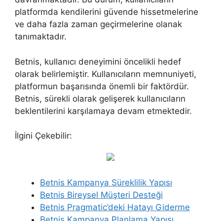
platformda kendilerini güvende hissetmelerine
ve daha fazla zaman geçirmelerine olanak
tanımaktadır.
Betnis, kullanıcı deneyimini öncelikli hedef
olarak belirlemiştir. Kullanıcıların memnuniyeti,
platformun başarısında önemli bir faktördür.
Betnis, sürekli olarak gelişerek kullanıcıların
beklentilerini karşılamaya devam etmektedir.
İlgini Çekebilir:
Betnis Kampanya Süreklilik Yapısı
Betnis Bireysel Müşteri Desteği
Betnis Pragmatic’deki Hatayı Giderme
Betnis Kampanya Planlama Yapısı