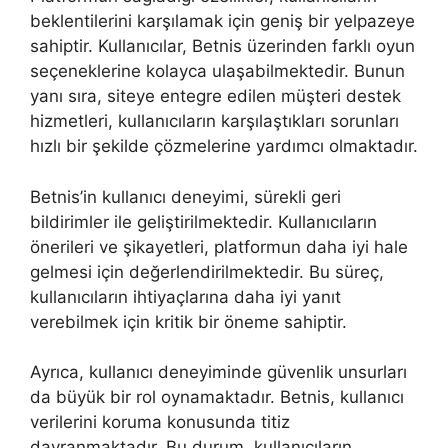
beklentilerini karşılamak için geniş bir yelpazeye
sahiptir. Kullanıcılar, Betnis üzerinden farklı oyun
seçeneklerine kolayca ulaşabilmektedir. Bunun
yanı sıra, siteye entegre edilen müşteri destek
hizmetleri, kullanıcıların karşılaştıkları sorunları
hızlı bir şekilde çözmelerine yardımcı olmaktadır.
Betnis’in kullanıcı deneyimi, sürekli geri
bildirimler ile geliştirilmektedir. Kullanıcıların
önerileri ve şikayetleri, platformun daha iyi hale
gelmesi için değerlendirilmektedir. Bu süreç,
kullanıcıların ihtiyaçlarına daha iyi yanıt
verebilmek için kritik bir öneme sahiptir.
Ayrıca, kullanıcı deneyiminde güvenlik unsurları
da büyük bir rol oynamaktadır. Betnis, kullanıcı
verilerini koruma konusunda titiz
davranmaktadır. Bu durum, kullanıcıların