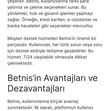
çeşitlidir. Betnis, kullanıcılarına farklı para
yatırma ve çekme seçenekleri sunar. Bu
yöntemler, hızlı ve güvenli işlemler yapmayı
sağlar. Örneğin, kredi kartları, e-cüzdanlar ve
banka havaleleri gibi seçenekler mevcuttur.
Müşteri destek hizmetleri Betnis’in önemli bir
parçasıdır. Kullanıcılar, her türlü sorun veya soru
için destek ekibiyle iletişime geçebilirler. Bu
hizmet, 7/24 ulaşılabilir olmasıyla dikkat
çekmektedir.
Betnis’in Avantajları ve
Dezavantajları
Betnis, kullanıcılarına birçok avantaj
sunmaktadır. İlk olarak, platformun kullanıcı