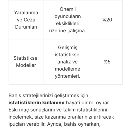
Önemli
Yaralanma
oyuncuların
ve Ceza
%20
eksiklikleri
Durumları
üzerine çalışma.
Gelişmiş
istatistiksel
Statistiksel
analiz ve
%5
Modeller
modelleme
yöntemleri.
Bahis stratejilerinizi geliştirmek için
istatistiklerin kullanımı
hayati bir rol oynar.
Eski maç sonuçlarını ve takım istatistiklerini
incelemek, size kazanma oranlarınızı artıracak
ipuçları verebilir. Ayrıca, bahis oynarken,