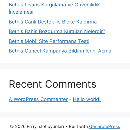
Betnis Lisans Sorgulama ve Güvenilirlik
İncelemesi
Betnis Canlı Destek ile Bloke Kaldırma
Betnis Bahis Bozdurma Kuralları Nelerdir?
Betnis Mobil Site Performans Testi
Betnis Güncel Kampanya Bildirimlerini Açma
Recent Comments
A WordPress Commenter
-
Hello world!
© 2026 En iyi slot oyunları
• Built with
GeneratePress