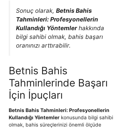
Sonuç olarak,
Betnis Bahis
Tahminleri: Profesyonellerin
Kullandığı Yöntemler
hakkında
bilgi sahibi olmak, bahis başarı
oranınızı arttırabilir.
Betnis Bahis
Tahminlerinde Başarı
İçin İpuçları
Betnis Bahis Tahminleri: Profesyonellerin
Kullandığı Yöntemler
konusunda bilgi sahibi
olmak, bahis süreçlerinizi önemli ölçüde