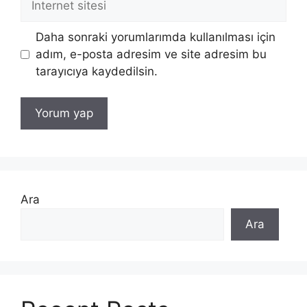
sitesi
Daha sonraki yorumlarımda kullanılması için
adım, e-posta adresim ve site adresim bu
tarayıcıya kaydedilsin.
Ara
Ara