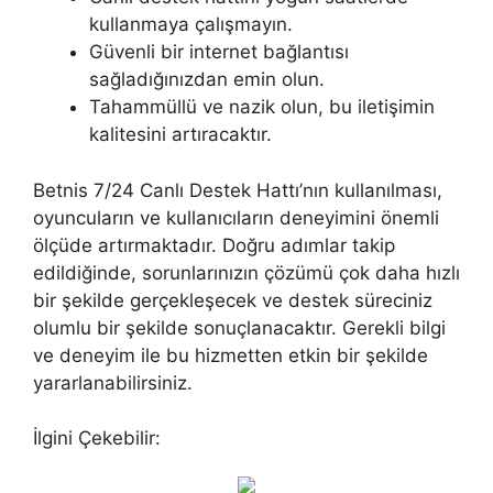
kullanmaya çalışmayın.
Güvenli bir internet bağlantısı
sağladığınızdan emin olun.
Tahammüllü ve nazik olun, bu iletişimin
kalitesini artıracaktır.
Betnis 7/24 Canlı Destek Hattı’nın kullanılması,
oyuncuların ve kullanıcıların deneyimini önemli
ölçüde artırmaktadır. Doğru adımlar takip
edildiğinde, sorunlarınızın çözümü çok daha hızlı
bir şekilde gerçekleşecek ve destek süreciniz
olumlu bir şekilde sonuçlanacaktır. Gerekli bilgi
ve deneyim ile bu hizmetten etkin bir şekilde
yararlanabilirsiniz.
İlgini Çekebilir: