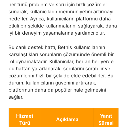
her türlü problem ve soru için hızlı çözümler
sunarak, kullanıcıların memnuniyetini artırmayı
hedefler. Ayrıca, kullanıcıların platformu daha
etkili bir şekilde kullanmalarını sağlayarak, daha
iyi bir deneyim yaşamalarına yardımcı olur.
Bu canlı destek hattı, Betnis kullanıcılarının
karşılaştıkları sorunların çözümünde önemli bir
rol oynamaktadır. Kullanıcılar, her an her yerde
bu hattan yararlanarak, sorularını sorabilir ve
çözümlerini hızlı bir şekilde elde edebilirler. Bu
durum, kullanıcıların güvenini artırarak,
platformun daha da popüler hale gelmesini
sağlar.
Hizmet
Yanıt
Açıklama
Türü
Süresi