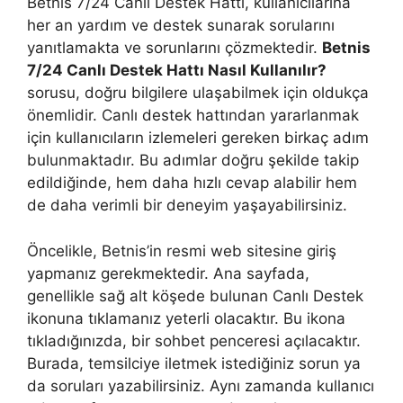
Betnis 7/24 Canlı Destek Hattı, kullanıcılarına
her an yardım ve destek sunarak sorularını
yanıtlamakta ve sorunlarını çözmektedir.
Betnis
7/24 Canlı Destek Hattı Nasıl Kullanılır?
sorusu, doğru bilgilere ulaşabilmek için oldukça
önemlidir. Canlı destek hattından yararlanmak
için kullanıcıların izlemeleri gereken birkaç adım
bulunmaktadır. Bu adımlar doğru şekilde takip
edildiğinde, hem daha hızlı cevap alabilir hem
de daha verimli bir deneyim yaşayabilirsiniz.
Öncelikle, Betnis’in resmi web sitesine giriş
yapmanız gerekmektedir. Ana sayfada,
genellikle sağ alt köşede bulunan Canlı Destek
ikonuna tıklamanız yeterli olacaktır. Bu ikona
tıkladığınızda, bir sohbet penceresi açılacaktır.
Burada, temsilciye iletmek istediğiniz sorun ya
da soruları yazabilirsiniz. Aynı zamanda kullanıcı