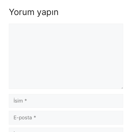
Yorum yapın
Yorum
İsim
E-
posta
İnternet