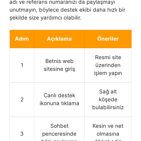
adı ve referans numaranızı da paylaşmayı
unutmayın, böylece destek ekibi daha hızlı bir
şekilde size yardımcı olabilir.
Adım
Açıklama
Öneriler
Resmi site
Betnis web
1
üzerinden
sitesine giriş
işlem yapın
Sağ alt
Canlı destek
2
köşede
ikonuna tıklama
bulabilirsiniz
Sohbet
Kesin ve net
3
penceresinde
olmasına