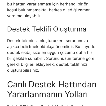
bu hattan yararlanması için herhangi bir ön
koşul bulunmamakta, herkes dilediği zaman
yardıma ulaşabilir.
Destek Teklifi Oluşturma
Destek talebinizi oluştururken, sorununuzu
açıkça belirtmek oldukça önemlidir. Bu sayede
destek ekibi, size en uygun çözümü daha hızlı
bir şekilde sunabilir. Sorununuzun türüne göre
gerekli bilgileri ekleyerek, destek teklifinizi
oluşturabilirsiniz.
Canlı Destek Hattından
Yararlanmanın Yolları