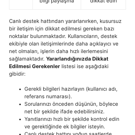
bilgi paylaşma
dikkat edin
Canlı destek hattından yararlanırken, kusursuz
bir iletişim için dikkat edilmesi gereken bazı
noktalar bulunmaktadır. Kullanıcıların, destek
ekibiyle olan iletişimlerinde daha açıklayıcı ve
net olmaları, işlerin daha hızlı ilerlemesini
sağlamaktadır.
Yararlandığınızda Dikkat
Edilmesi Gerekenler
listesi ise aşağıdaki
gibidir:
Gerekli bilgileri hazırlayın (kullanıcı adı,
referans numarası).
Sorularınızı önceden düşünün, böylece
net bir şekilde ifade edebilirsiniz.
Yanıtlarınızı hızlı bir şekilde kontrol edin
ve gerektiğinde ek bilgiler isteyin.
Canlı destek hattını yoğun saatlerde