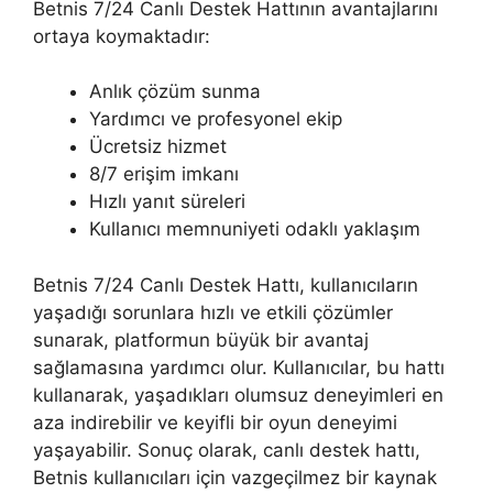
Betnis 7/24 Canlı Destek Hattının avantajlarını
ortaya koymaktadır:
Anlık çözüm sunma
Yardımcı ve profesyonel ekip
Ücretsiz hizmet
8/7 erişim imkanı
Hızlı yanıt süreleri
Kullanıcı memnuniyeti odaklı yaklaşım
Betnis 7/24 Canlı Destek Hattı, kullanıcıların
yaşadığı sorunlara hızlı ve etkili çözümler
sunarak, platformun büyük bir avantaj
sağlamasına yardımcı olur. Kullanıcılar, bu hattı
kullanarak, yaşadıkları olumsuz deneyimleri en
aza indirebilir ve keyifli bir oyun deneyimi
yaşayabilir. Sonuç olarak, canlı destek hattı,
Betnis kullanıcıları için vazgeçilmez bir kaynak