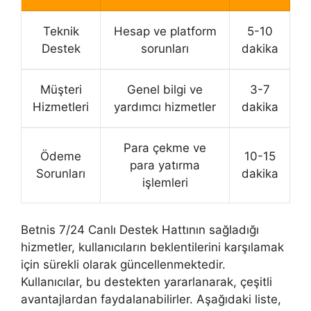
Teknik
Hesap ve platform
5-10
Destek
sorunları
dakika
Müşteri
Genel bilgi ve
3-7
Hizmetleri
yardımcı hizmetler
dakika
Para çekme ve
Ödeme
10-15
para yatırma
Sorunları
dakika
işlemleri
Betnis 7/24 Canlı Destek Hattının sağladığı
hizmetler, kullanıcıların beklentilerini karşılamak
için sürekli olarak güncellenmektedir.
Kullanıcılar, bu destekten yararlanarak, çeşitli
avantajlardan faydalanabilirler. Aşağıdaki liste,