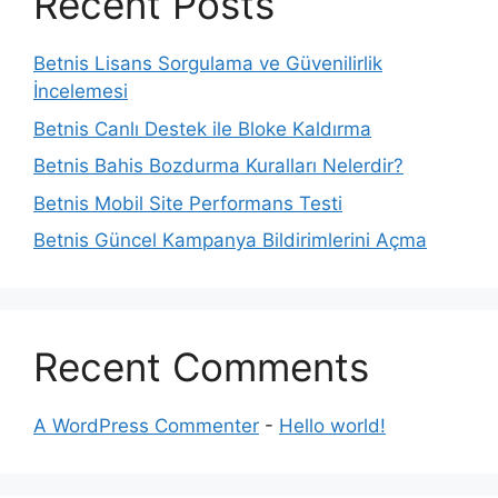
Recent Posts
Betnis Lisans Sorgulama ve Güvenilirlik
İncelemesi
Betnis Canlı Destek ile Bloke Kaldırma
Betnis Bahis Bozdurma Kuralları Nelerdir?
Betnis Mobil Site Performans Testi
Betnis Güncel Kampanya Bildirimlerini Açma
Recent Comments
A WordPress Commenter
-
Hello world!